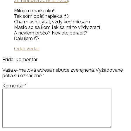
21. februára 2018 at 22:04
Milujem markenku!!
Tak som opäť napiekla 🙂
Charm as opýtať, vždy keď miesam
Maslo so salkom tak sa mi to vždy zrazí ,
A neviem prečo? Neviete poradiť?
Ďakujem 🙂
Odpovedať
Pridaj komentár
Vaša e-mailová adresa nebude zverejnená.
Vyžadované
polia sú označené
*
Komentár
*