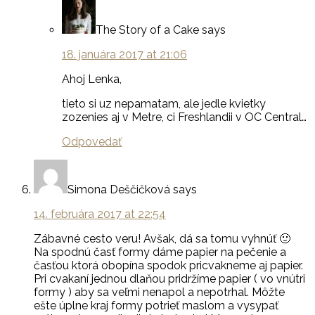
The Story of a Cake
says
18. januára 2017 at 21:06
Ahoj Lenka,
tieto si uz nepamatam, ale jedle kvietky
zozenies aj v Metre, ci Freshlandii v OC Central…
Odpovedať
Simona Deščičková
says
14. februára 2017 at 22:54
Zábavné cesto veru! Avšak, dá sa tomu vyhnúť 🙂
Na spodnú časť formy dáme papier na pečenie a
časťou ktorá obopína spodok pricvakneme aj papier.
Pri cvakaní jednou dlaňou pridržíme papier ( vo vnútri
formy ) aby sa veľmi nenapol a nepotrhal. Môžte
ešte úplne kraj formy potrieť maslom a vysypať