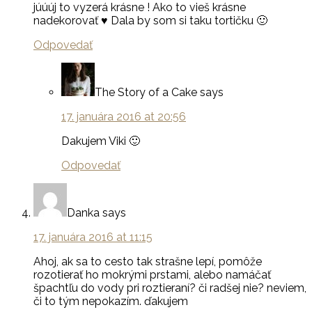
júúúj to vyzerá krásne ! Ako to vieš krásne
nadekorovať ♥ Dala by som si taku tortičku 🙂
Odpovedať
The Story of a Cake
says
17. januára 2016 at 20:56
Dakujem Viki 🙂
Odpovedať
Danka
says
17. januára 2016 at 11:15
Ahoj, ak sa to cesto tak strašne lepí, pomôže
rozotierať ho mokrými prstami, alebo namáčať
špachtľu do vody pri roztieraní? či radšej nie? neviem,
či to tým nepokazím. ďakujem