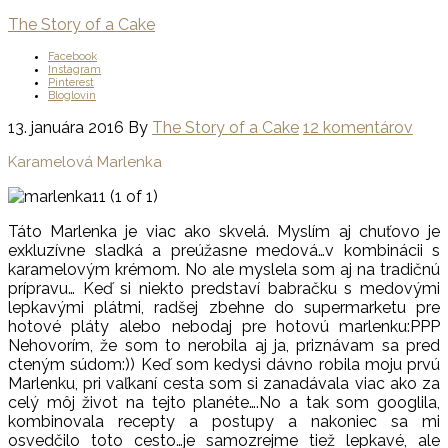
The Story of a Cake
Facebook
Instagram
Pinterest
Bloglovin
13. januára 2016
By
The Story of a Cake
12 komentárov
Karamelová Marlenka
Táto Marlenka je viac ako skvelá. Myslím aj chuťovo je
exkluzívne sladká a preúžasne medová…v kombinácii s
karamelovým krémom. No ale myslela som aj na tradičnú
prípravu… Keď si niekto predstaví babračku s medovými
lepkavými plátmi, radšej zbehne do supermarketu pre
hotové pláty alebo nebodaj pre hotovú marlenku:PPP
Nehovorím, že som to nerobila aj ja, priznávam sa pred
cteným súdom:)) Keď som kedysi dávno robila moju prvú
Marlenku, pri vaľkaní cesta som si zanadávala viac ako za
celý môj život na tejto planéte….No a tak som googlila,
kombinovala recepty a postupy a nakoniec sa mi
osvedčilo toto cesto…je samozrejme tiež lepkavé, ale