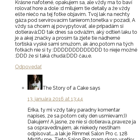
Krásne nafotené, opakujem sa, ale vždy ma to baví
rolovať hore a dole :d milujem tie detaily a že vždy
ešte niečo na tej fotke objavím. Tvoj lak na nechty
gáza pod servírovacím tanierom,tonetka v pozadí, A
vždy sa chcem aj povypytovať, ale pripadám si
dotieravá:DD tak dnes sa odvážim, aký odtieň laku to
je a akej značky a prosím ťa zjete tie nádherné
tortiská vyské sami smužom, ak áno,potom na tých
fotkách nie si ty :DDDDDDDDDDDDD to nieje možné
:DDD že si taká chudá:DDD čau,e.
Odpovedať
The Story of a Cake
says
13. januára 2016 at 13:44
Erika, ty mi vzdy taky paradny komentar
napises, ze sa potom cely den usmievam:))
Dakujem! A jasne, ze nie si dotierava..praveze ja
sa ospravedlnujem, ak niekedy nestiham
odpisovat…..a lak je Rimmel Salon Pro c. 128
Mistify me….Tieto Salon Pro mam skoro vsetky,