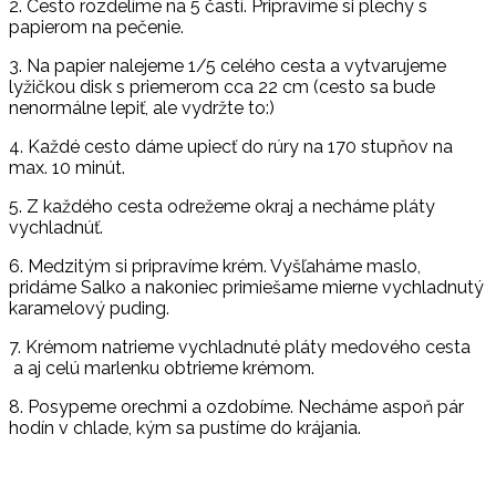
2. Cesto rozdelíme na 5 častí. Pripravíme si plechy s
papierom na pečenie.
3. Na papier nalejeme 1/5 celého cesta a vytvarujeme
lyžičkou disk s priemerom cca 22 cm (cesto sa bude
nenormálne lepiť, ale vydržte to:)
4. Každé cesto dáme upiecť do rúry na 170 stupňov na
max. 10 minút.
5. Z každého cesta odrežeme okraj a necháme pláty
vychladnúť.
6. Medzitým si pripravíme krém. Vyšľaháme maslo,
pridáme Salko a nakoniec primiešame mierne vychladnutý
karamelový puding.
7. Krémom natrieme vychladnuté pláty medového cesta
a aj celú marlenku obtrieme krémom.
8. Posypeme orechmi a ozdobíme. Necháme aspoň pár
hodín v chlade, kým sa pustíme do krájania.