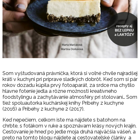
Som vyštudovaná právnička, ktorá si voľné chvíle najradšej
kráti v kuchyni pri príprave sladkých dobrôt. Keď som si pár
rokov dozadu kúpila prvý fotoaparát, za srdce ma chytilo
hlavne fotenie jedla a rôzne možnosti kreatívneho
foodstylingu a zachytávanie atmosféry pri stolovaní… Som
tiež spoluautorka kuchárskej knihy Príbehy z kuchyne
(2016) a Príbehy z kuchyne 2 (2017).
Keď nepečiem, celkom iste ma nájdete s batohom na
chrbte, s foťákom v ruke a spoznávam krásy nových krajín.
Cestovanie je hneď po jedle moja druhá najväčšia vášeň, a
preto na tomto blogu nájdete aj cestovateľské články a