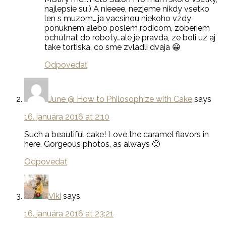
najlepsie su:) A nieeee, nezjeme nikdy vsetko
len s muzom….ja vacsinou niekoho vzdy
ponuknem alebo poslem rodicom, zoberiem
ochutnat do roboty…ale je pravda, ze boli uz aj
take tortiska, co sme zvladli dvaja 😀
Odpovedať
June @ How to Philosophize with Cake
says
16. januára 2016 at 2:10
Such a beautiful cake! Love the caramel flavors in
here. Gorgeous photos, as always 🙂
Odpovedať
Viki
says
16. januára 2016 at 23:21