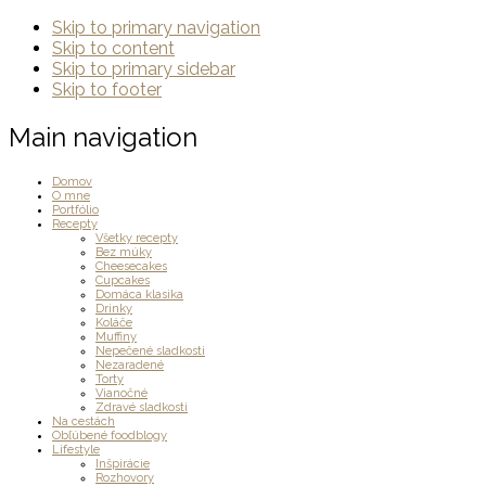
Skip to primary navigation
Skip to content
Skip to primary sidebar
Skip to footer
Main navigation
Domov
O mne
Portfólio
Recepty
Všetky recepty
Bez múky
Cheesecakes
Cupcakes
Domáca klasika
Drinky
Koláče
Muffiny
Nepečené sladkosti
Nezaradené
Torty
Vianočné
Zdravé sladkosti
Na cestách
Obľúbené foodblogy
Lifestyle
Inšpirácie
Rozhovory