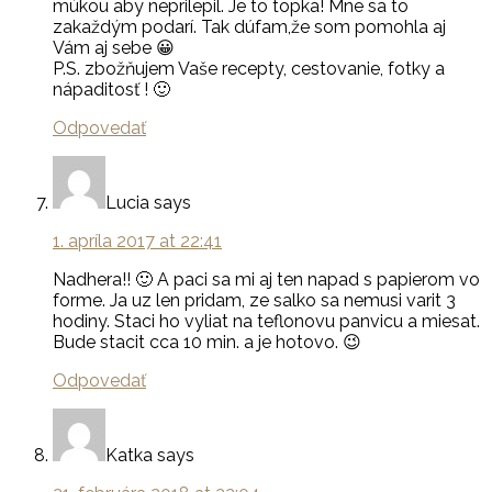
múkou aby neprilepil. Je to topka! Mne sa to
zakaždým podarí. Tak dúfam,že som pomohla aj
Vám aj sebe 😀
P.S. zbožňujem Vaše recepty, cestovanie, fotky a
nápaditosť ! 🙂
Odpovedať
Lucia
says
1. apríla 2017 at 22:41
Nadhera!! 🙂 A paci sa mi aj ten napad s papierom vo
forme. Ja uz len pridam, ze salko sa nemusi varit 3
hodiny. Staci ho vyliat na teflonovu panvicu a miesat.
Bude stacit cca 10 min. a je hotovo. 😉
Odpovedať
Katka
says