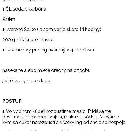
1 ČL sóda bikarbóna
Krém
1 uvarené Salko (ja som varila skoro tri hodiny)
200 g zmäknuté maslo
1 karamelový puding uvarený v 4 dl mlieka
nasekané alebo mleté orechy na ozdobu
jedlé kvety na ozdobu
POSTUP
1. Vo vodnom kúpeli rozpustíme maslo. Pridávame
postupne cukor, med, vajcia, múku so sódou. Miešame
kým sa cukor nerozpustí a všetky ingrediencie sa nespoja.