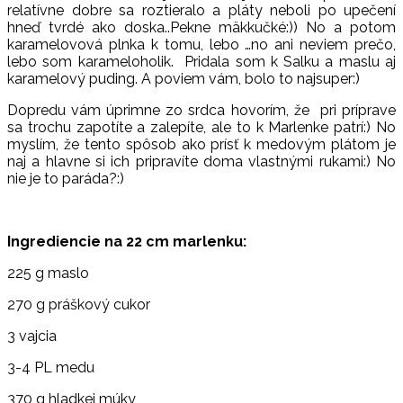
relatívne dobre sa roztieralo a pláty neboli po upečení
hneď tvrdé ako doska..Pekne mäkkučké:)) No a potom
karamelovová plnka k tomu, lebo …no ani neviem prečo,
lebo som karameloholik. Pridala som k Salku a maslu aj
karamelový puding. A poviem vám, bolo to najsuper:)
Dopredu vám úprimne zo srdca hovorím, že pri príprave
sa trochu zapotíte a zalepíte, ale to k Marlenke patrí:) No
myslím, že tento spôsob ako prísť k medovým plátom je
naj a hlavne si ich pripravíte doma vlastnými rukami:) No
nie je to paráda?:)
Ingrediencie na 22 cm marlenku:
225 g maslo
270 g práškový cukor
3 vajcia
3-4 PL medu
370 g hladkej múky