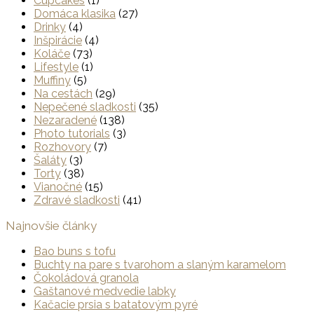
Cupcakes
(1)
Domáca klasika
(27)
Drinky
(4)
Inšpirácie
(4)
Koláče
(73)
Lifestyle
(1)
Muffiny
(5)
Na cestách
(29)
Nepečené sladkosti
(35)
Nezaradené
(138)
Photo tutorials
(3)
Rozhovory
(7)
Šaláty
(3)
Torty
(38)
Vianočné
(15)
Zdravé sladkosti
(41)
Najnovšie články
Bao buns s tofu
Buchty na pare s tvarohom a slaným karamelom
Čokoládová granola
Gaštanové medvedie labky
Kačacie prsia s batatovým pyré