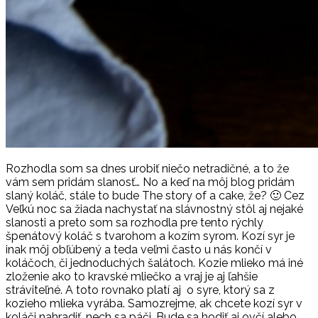
Rozhodla som sa dnes urobiť niečo netradičné, a to že
vám sem pridám slanosť… No a keď na môj blog pridám
slaný koláč, stále to bude The story of a cake, že? 🙂 Cez
Veľkú noc sa žiada nachystať na slávnostný stôl aj nejaké
slanosti a preto som sa rozhodla pre tento rýchly
špenátový koláč s tvarohom a kozím syrom. Kozí syr je
inak môj obľúbený a teda veľmi často u nás končí v
koláčoch, či jednoduchých šalátoch. Kozie mlieko má iné
zloženie ako to kravské mliečko a vraj je aj ľahšie
stráviteľné. A toto rovnako platí aj o syre, ktorý sa z
kozieho mlieka vyrába. Samozrejme, ak chcete kozí syr v
koláči nahradiť, nech sa páči. Bude sa hodiť aj ovčí alebo