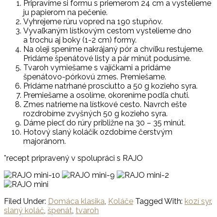
Pripravíme si formu s priemerom 24 cm a vystelieme
ju papierom na pečenie.
Vyhrejeme rúru vopred na 190 stupňov.
Vyvaľkaným lístkovým cestom vystelieme dno
a trochu aj boky (1-2 cm) formy.
Na oleji speníme nakrájaný pór a chvíľku restujeme.
Pridáme špenátové listy a pár minút podusíme.
Tvaroh vymiešame s vajíčkami a pridáme
špenátovo-pórkovú zmes. Premiešame.
Pridáme natrhané prosciutto a 50 g kozieho syra.
Premiešame a osolíme, okoreníme podľa chuti.
Zmes natrieme na lístkové cesto. Navrch ešte
rozdrobíme zvyšných 50 g kozieho syra.
Dáme piecť do rúry približne na 30 – 35 minút.
Hotový slaný koláčik ozdobíme čerstvým
majoránom.
*recept pripravený v spolupráci s RAJO
Filed Under:
Domáca klasika
,
Koláče
Tagged With:
kozí syr
,
slaný koláč
,
špenát
,
tvaroh