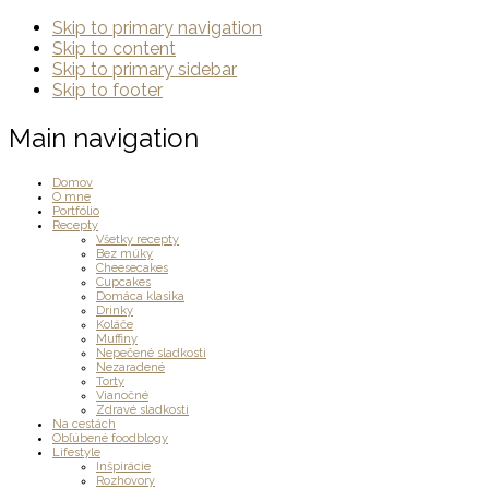
Skip to primary navigation
Skip to content
Skip to primary sidebar
Skip to footer
Main navigation
Domov
O mne
Portfólio
Recepty
Všetky recepty
Bez múky
Cheesecakes
Cupcakes
Domáca klasika
Drinky
Koláče
Muffiny
Nepečené sladkosti
Nezaradené
Torty
Vianočné
Zdravé sladkosti
Na cestách
Obľúbené foodblogy
Lifestyle
Inšpirácie
Rozhovory