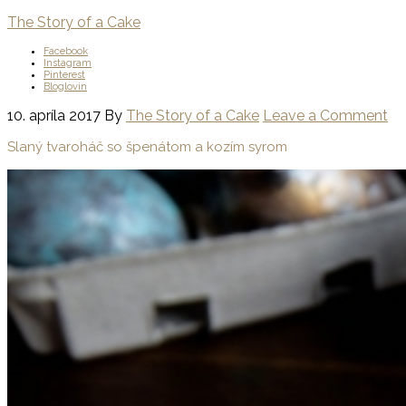
The Story of a Cake
Facebook
Instagram
Pinterest
Bloglovin
10. apríla 2017
By
The Story of a Cake
Leave a Comment
Slaný tvaroháč so špenátom a kozím syrom