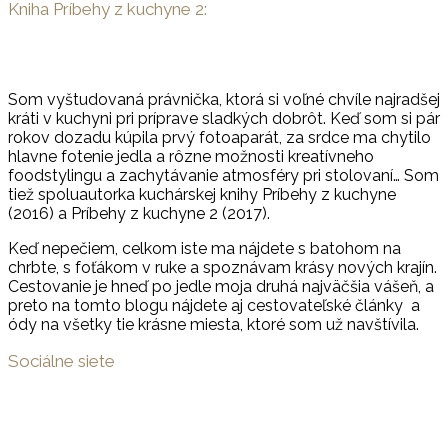
Kniha Príbehy z kuchyne 2:
Som vyštudovaná právnička, ktorá si voľné chvíle najradšej
kráti v kuchyni pri príprave sladkých dobrôt. Keď som si pár
rokov dozadu kúpila prvý fotoaparát, za srdce ma chytilo
hlavne fotenie jedla a rôzne možnosti kreatívneho
foodstylingu a zachytávanie atmosféry pri stolovaní… Som
tiež spoluautorka kuchárskej knihy Príbehy z kuchyne
(2016) a Príbehy z kuchyne 2 (2017).
Keď nepečiem, celkom iste ma nájdete s batohom na
chrbte, s foťákom v ruke a spoznávam krásy nových krajín.
Cestovanie je hneď po jedle moja druhá najväčšia vášeň, a
preto na tomto blogu nájdete aj cestovateľské články a
ódy na všetky tie krásne miesta, ktoré som už navštívila.
Sociálne siete