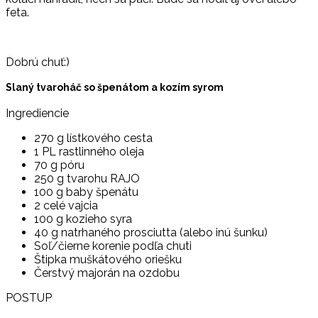
feta.
Dobrú chuť:)
Slaný tvaroháč so špenátom a kozím syrom
Ingrediencie
270 g lístkového cesta
1 PL rastlinného oleja
70 g póru
250 g tvarohu RAJO
100 g baby špenátu
2 celé vajcia
100 g kozieho syra
40 g natrhaného prosciutta (alebo inú šunku)
Soľ/čierne korenie podľa chuti
Štipka muškátového oriešku
Čerstvý majorán na ozdobu
POSTUP