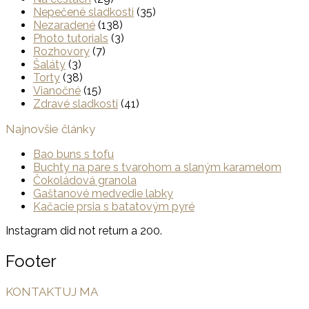
Nepečené sladkosti
(35)
Nezaradené
(138)
Photo tutorials
(3)
Rozhovory
(7)
Šaláty
(3)
Torty
(38)
Vianočné
(15)
Zdravé sladkosti
(41)
Najnovšie články
Bao buns s tofu
Buchty na pare s tvarohom a slaným karamelom
Čokoládová granola
Gaštanové medvedie labky
Kačacie prsia s batatovým pyré
Instagram did not return a 200.
Footer
KONTAKTUJ MA