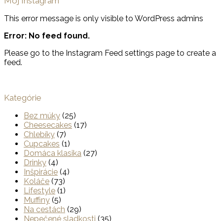
Môj Instagram
This error message is only visible to WordPress admins
Error: No feed found.
Please go to the Instagram Feed settings page to create a
feed.
Kategórie
Bez múky
(25)
Cheesecakes
(17)
Chlebíky
(7)
Cupcakes
(1)
Domáca klasika
(27)
Drinky
(4)
Inšpirácie
(4)
Koláče
(73)
Lifestyle
(1)
Muffiny
(5)
Na cestách
(29)
Nepečené sladkosti
(35)