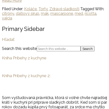
Read More
Filed Under:
Koláče
,
Torty
,
Zdravé sladkosti
Tagged With:
citróny
,
ďatlový sirup
,
mak
,
mascarpone
,
med
,
ricotta
,
vajcia
Primary Sidebar
Hľadať
Search this website
Kniha Príbehy z kuchyne
Kniha Príbehy z kuchyne 2:
Som vyštudovaná právnička, ktorá si voľné chvíle najradšej
kráti v kuchyni pri príprave sladkých dobrôt. Keď som si pár
rokov dozadu kúpila prvý fotoaparát, za srdce ma chytilo