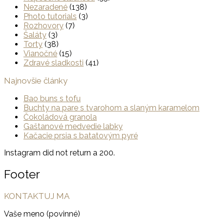
Nezaradené
(138)
Photo tutorials
(3)
Rozhovory
(7)
Šaláty
(3)
Torty
(38)
Vianočné
(15)
Zdravé sladkosti
(41)
Najnovšie články
Bao buns s tofu
Buchty na pare s tvarohom a slaným karamelom
Čokoládová granola
Gaštanové medvedie labky
Kačacie prsia s batatovým pyré
Instagram did not return a 200.
Footer
KONTAKTUJ MA
Vaše meno (povinné)