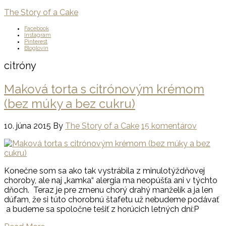
The Story of a Cake
Facebook
Instagram
Pinterest
Bloglovin
citróny
Maková torta s citrónovým krémom
(bez múky a bez cukru)
10. júna 2015
By
The Story of a Cake
15 komentárov
Konečne som sa ako tak vystrábila z minulotýždňovej
choroby, ale naj „kamka“ alergia ma neopúšťa ani v týchto
dňoch. Teraz je pre zmenu chorý drahý manželík a ja len
dúfam, že si túto chorobnú štafetu už nebudeme podávať
a budeme sa spoločne tešiť z horúcich letných dní:P