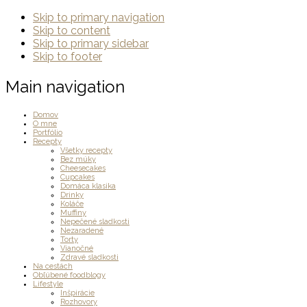
Skip to primary navigation
Skip to content
Skip to primary sidebar
Skip to footer
Main navigation
Domov
O mne
Portfólio
Recepty
Všetky recepty
Bez múky
Cheesecakes
Cupcakes
Domáca klasika
Drinky
Koláče
Muffiny
Nepečené sladkosti
Nezaradené
Torty
Vianočné
Zdravé sladkosti
Na cestách
Obľúbené foodblogy
Lifestyle
Inšpirácie
Rozhovory