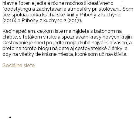
hlavne fotenie jedla a rôzne možnosti kreatívneho
foodstylingu a zachytávanie atmosféry pri stolovaní… Som
tiež spoluautorka kuchárskej knihy Príbehy z kuchyne
(2016) a Príbehy z kuchyne 2 (2017).
Keď nepečiem, celkom iste ma nájdete s batohom na
chrbte, s foťákom v ruke a spoznávam krásy nových krajín.
Cestovanie je hneď po jedle moja druhá najväčšia vášeň, a
preto na tomto blogu nájdete aj cestovateľské články a
ódy na všetky tie krásne miesta, ktoré som už navštívila.
Sociálne siete