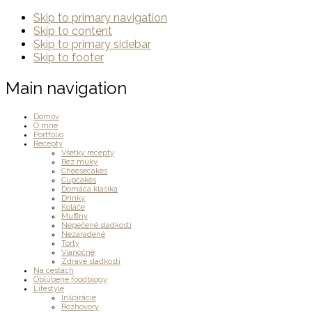
Skip to primary navigation
Skip to content
Skip to primary sidebar
Skip to footer
Main navigation
Domov
O mne
Portfólio
Recepty
Všetky recepty
Bez múky
Cheesecakes
Cupcakes
Domáca klasika
Drinky
Koláče
Muffiny
Nepečené sladkosti
Nezaradené
Torty
Vianočné
Zdravé sladkosti
Na cestách
Obľúbené foodblogy
Lifestyle
Inšpirácie
Rozhovory