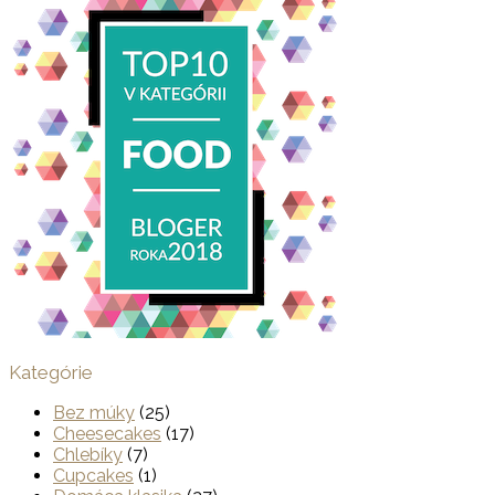
Kategórie
Bez múky
(25)
Cheesecakes
(17)
Chlebíky
(7)
Cupcakes
(1)