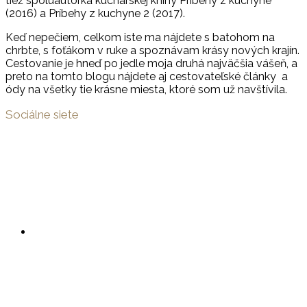
tiež spoluautorka kuchárskej knihy Príbehy z kuchyne
(2016) a Príbehy z kuchyne 2 (2017).
Keď nepečiem, celkom iste ma nájdete s batohom na
chrbte, s foťákom v ruke a spoznávam krásy nových krajín.
Cestovanie je hneď po jedle moja druhá najväčšia vášeň, a
preto na tomto blogu nájdete aj cestovateľské články a
ódy na všetky tie krásne miesta, ktoré som už navštívila.
Sociálne siete