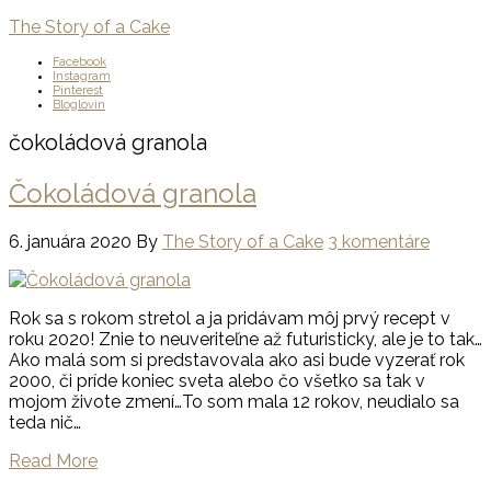
The Story of a Cake
Facebook
Instagram
Pinterest
Bloglovin
čokoládová granola
Čokoládová granola
6. januára 2020
By
The Story of a Cake
3 komentáre
Rok sa s rokom stretol a ja pridávam môj prvý recept v
roku 2020! Znie to neuveriteľne až futuristicky, ale je to tak…
Ako malá som si predstavovala ako asi bude vyzerať rok
2000, či príde koniec sveta alebo čo všetko sa tak v
mojom živote zmení…To som mala 12 rokov, neudialo sa
teda nič…
Read More