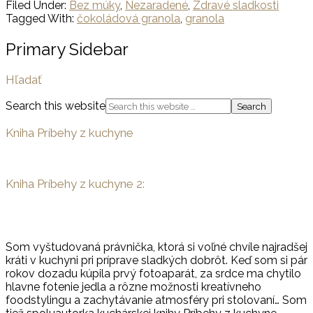
Filed Under:
Bez múky
,
Nezaradené
,
Zdravé sladkosti
Tagged With:
čokoládová granola
,
granola
Primary Sidebar
Hľadať
Search this website
Kniha Príbehy z kuchyne
Kniha Príbehy z kuchyne 2:
Som vyštudovaná právnička, ktorá si voľné chvíle najradšej
kráti v kuchyni pri príprave sladkých dobrôt. Keď som si pár
rokov dozadu kúpila prvý fotoaparát, za srdce ma chytilo
hlavne fotenie jedla a rôzne možnosti kreatívneho
foodstylingu a zachytávanie atmosféry pri stolovaní… Som