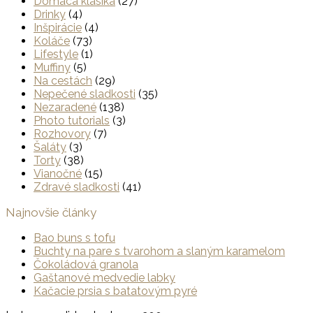
Domáca klasika
(27)
Drinky
(4)
Inšpirácie
(4)
Koláče
(73)
Lifestyle
(1)
Muffiny
(5)
Na cestách
(29)
Nepečené sladkosti
(35)
Nezaradené
(138)
Photo tutorials
(3)
Rozhovory
(7)
Šaláty
(3)
Torty
(38)
Vianočné
(15)
Zdravé sladkosti
(41)
Najnovšie články
Bao buns s tofu
Buchty na pare s tvarohom a slaným karamelom
Čokoládová granola
Gaštanové medvedie labky
Kačacie prsia s batatovým pyré