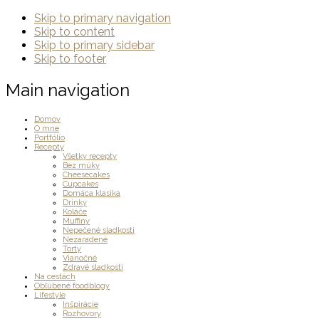
Skip to primary navigation
Skip to content
Skip to primary sidebar
Skip to footer
Main navigation
Domov
O mne
Portfólio
Recepty
Všetky recepty
Bez múky
Cheesecakes
Cupcakes
Domáca klasika
Drinky
Koláče
Muffiny
Nepečené sladkosti
Nezaradené
Torty
Vianočné
Zdravé sladkosti
Na cestách
Obľúbené foodblogy
Lifestyle
Inšpirácie
Rozhovory