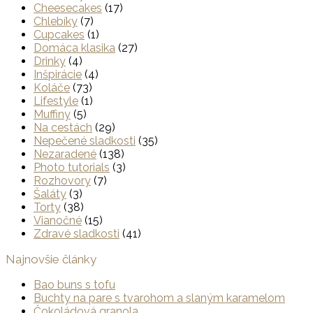
Cheesecakes
(17)
Chlebíky
(7)
Cupcakes
(1)
Domáca klasika
(27)
Drinky
(4)
Inšpirácie
(4)
Koláče
(73)
Lifestyle
(1)
Muffiny
(5)
Na cestách
(29)
Nepečené sladkosti
(35)
Nezaradené
(138)
Photo tutorials
(3)
Rozhovory
(7)
Šaláty
(3)
Torty
(38)
Vianočné
(15)
Zdravé sladkosti
(41)
Najnovšie články
Bao buns s tofu
Buchty na pare s tvarohom a slaným karamelom
Čokoládová granola