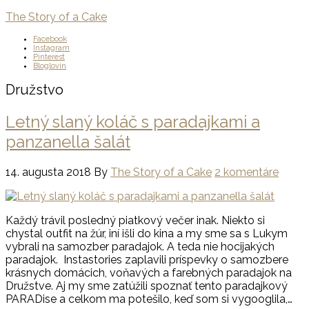
The Story of a Cake
Facebook
Instagram
Pinterest
Bloglovin
Družstvo
Letný slaný koláč s paradajkami a
panzanella šalát
14. augusta 2018
By
The Story of a Cake
2 komentáre
Každý trávil posledný piatkový večer inak. Niekto si
chystal outfit na žúr, iní išli do kina a my sme sa s Lukym
vybrali na samozber paradajok. A teda nie hocijakých
paradajok. Instastories zaplavili príspevky o samozbere
krásnych domácich, voňavých a farebných paradajok na
Družstve. Aj my sme zatúžili spoznať tento paradajkový
PARADise a celkom ma potešilo, keď som si vygooglila,…