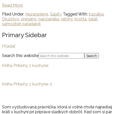
Read More
Filed Under:
Nezaradené
,
Šaláty
Tagged With:
bazalka
,
Družstvo
,
oregano
,
panzanella
,
rajčiny
,
ricotta
,
šalát
,
samozber paradajok
Primary Sidebar
Hľadať
Search this website
Kniha Príbehy z kuchyne
Kniha Príbehy z kuchyne 2:
Som vyštudovaná právnička, ktorá si voľné chvíle najradšej
kráti v kuchyni pri príprave sladkých dobrôt. Keď som si pár