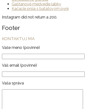
Gaštanové medvedie labky
Kačacie prsia s batatovým pyré
Instagram did not return a 200.
Footer
KONTAKTUJ MA
Vaše meno (povinné)
Váš email (povinné)
Vaša správa