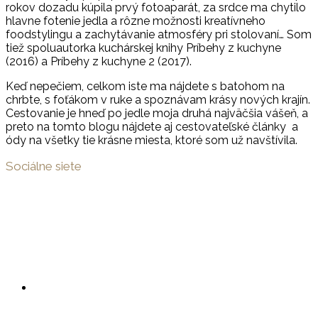
rokov dozadu kúpila prvý fotoaparát, za srdce ma chytilo
hlavne fotenie jedla a rôzne možnosti kreatívneho
foodstylingu a zachytávanie atmosféry pri stolovaní… Som
tiež spoluautorka kuchárskej knihy Príbehy z kuchyne
(2016) a Príbehy z kuchyne 2 (2017).
Keď nepečiem, celkom iste ma nájdete s batohom na
chrbte, s foťákom v ruke a spoznávam krásy nových krajín.
Cestovanie je hneď po jedle moja druhá najväčšia vášeň, a
preto na tomto blogu nájdete aj cestovateľské články a
ódy na všetky tie krásne miesta, ktoré som už navštívila.
Sociálne siete