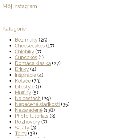
Môj Instagram
Kategórie
Bez múky
(25)
Cheesecakes
(17)
Chlebíky
(7)
Cupcakes
(1)
Domáca klasika
(27)
Drinky
(4)
Inšpirácie
(4)
Koláče
(73)
Lifestyle
(1)
Muffiny
(5)
Na cestách
(29)
Nepečené sladkosti
(35)
Nezaradené
(138)
Photo tutorials
(3)
Rozhovory
(7)
Šaláty
(3)
Torty
(38)