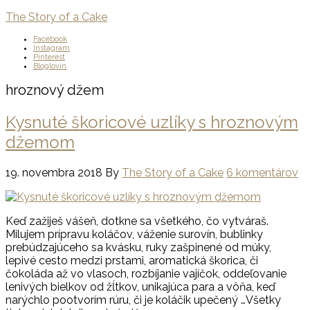
The Story of a Cake
Facebook
Instagram
Pinterest
Bloglovin
hroznový džem
Kysnuté škoricové uzlíky s hroznovým
džemom
19. novembra 2018
By
The Story of a Cake
6 komentárov
Keď zažiješ vášeň, dotkne sa všetkého, čo vytváraš.
Milujem prípravu koláčov, váženie surovín, bublinky
prebúdzajúceho sa kvásku, ruky zašpinené od múky,
lepivé cesto medzi prstami, aromatická škorica, či
čokoláda až vo vlasoch, rozbíjanie vajíčok, oddeľovanie
lenivých bielkov od žĺtkov, unikajúca para a vôňa, keď
narýchlo pootvorím rúru, či je koláčik upečený …Všetky