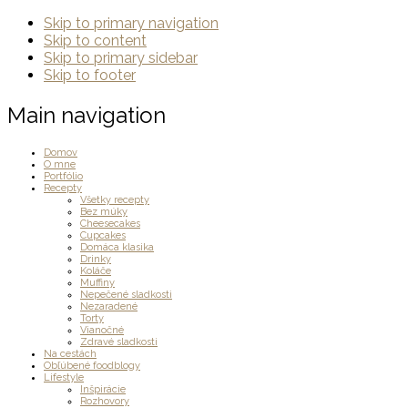
Skip to primary navigation
Skip to content
Skip to primary sidebar
Skip to footer
Main navigation
Domov
O mne
Portfólio
Recepty
Všetky recepty
Bez múky
Cheesecakes
Cupcakes
Domáca klasika
Drinky
Koláče
Muffiny
Nepečené sladkosti
Nezaradené
Torty
Vianočné
Zdravé sladkosti
Na cestách
Obľúbené foodblogy
Lifestyle
Inšpirácie
Rozhovory