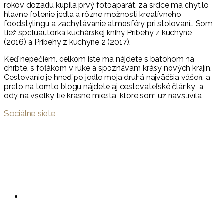
rokov dozadu kúpila prvý fotoaparát, za srdce ma chytilo
hlavne fotenie jedla a rôzne možnosti kreatívneho
foodstylingu a zachytávanie atmosféry pri stolovaní… Som
tiež spoluautorka kuchárskej knihy Príbehy z kuchyne
(2016) a Príbehy z kuchyne 2 (2017).
Keď nepečiem, celkom iste ma nájdete s batohom na
chrbte, s foťákom v ruke a spoznávam krásy nových krajín.
Cestovanie je hneď po jedle moja druhá najväčšia vášeň, a
preto na tomto blogu nájdete aj cestovateľské články a
ódy na všetky tie krásne miesta, ktoré som už navštívila.
Sociálne siete