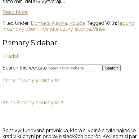
tieto mini detaily vytvárajú…
Read More
Filed Under:
Domáca klasika
,
Koláče
Tagged With:
hrozno
,
hroznový džem
,
kysnuté uzlíky
,
škorica
,
Vinea
Primary Sidebar
Hľadať
Search this website
Kniha Príbehy z kuchyne
Kniha Príbehy z kuchyne 2:
Som vyštudovaná právnička, ktorá si voľné chvíle najradšej
kráti v kuchyni pri príprave sladkých dobrôt. Keď som si pár