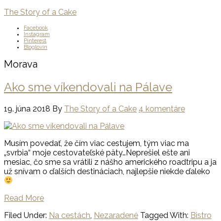
The Story of a Cake
Facebook
Instagram
Pinterest
Bloglovin
Morava
Ako sme víkendovali na Pálave
19. júna 2018
By
The Story of a Cake
4 komentáre
Musím povedať, že čím viac cestujem, tým viac ma
„svrbia“ moje cestovateľské päty…Neprešiel ešte ani
mesiac, čo sme sa vrátili z nášho amerického roadtripu a ja
už snívam o ďalších destináciach, najlepšie niekde ďaleko
Read More
Filed Under:
Na cestách
,
Nezaradené
Tagged With:
Bistro