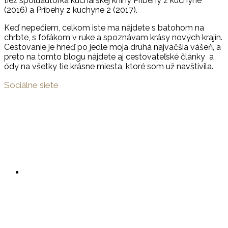
tiež spoluautorka kuchárskej knihy Príbehy z kuchyne
(2016) a Príbehy z kuchyne 2 (2017).
Keď nepečiem, celkom iste ma nájdete s batohom na
chrbte, s foťákom v ruke a spoznávam krásy nových krajín.
Cestovanie je hneď po jedle moja druhá najväčšia vášeň, a
preto na tomto blogu nájdete aj cestovateľské články a
ódy na všetky tie krásne miesta, ktoré som už navštívila.
Sociálne siete