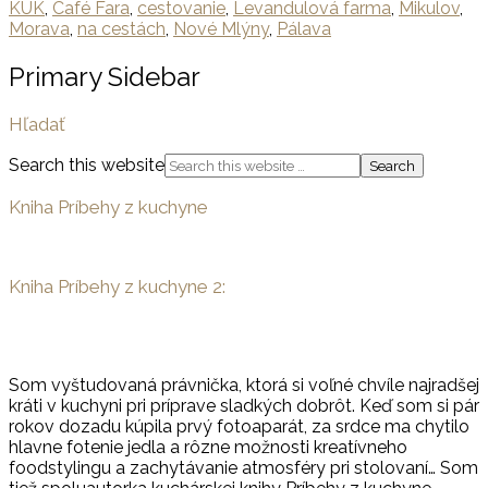
KUK
,
Café Fara
,
cestovanie
,
Levandulová farma
,
Mikulov
,
Morava
,
na cestách
,
Nové Mlýny
,
Pálava
Primary Sidebar
Hľadať
Search this website
Kniha Príbehy z kuchyne
Kniha Príbehy z kuchyne 2:
Som vyštudovaná právnička, ktorá si voľné chvíle najradšej
kráti v kuchyni pri príprave sladkých dobrôt. Keď som si pár
rokov dozadu kúpila prvý fotoaparát, za srdce ma chytilo
hlavne fotenie jedla a rôzne možnosti kreatívneho
foodstylingu a zachytávanie atmosféry pri stolovaní… Som