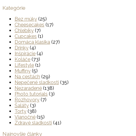
Kategórie
Bez múky
(25)
Cheesecakes
(17)
Chlebíky
(7)
Cupcakes
(1)
Domáca klasika
(27)
Drinky
(4)
Inšpirácie
(4)
Koláče
(73)
Lifestyle
(1)
Muffiny
(5)
Na cestách
(29)
Nepečené sladkosti
(35)
Nezaradené
(138)
Photo tutorials
(3)
Rozhovory
(7)
Šaláty
(3)
Torty
(38)
Vianočné
(15)
Zdravé sladkosti
(41)
Najnovšie články