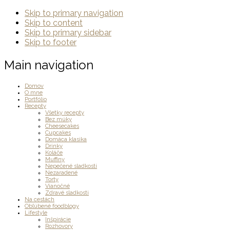
Skip to primary navigation
Skip to content
Skip to primary sidebar
Skip to footer
Main navigation
Domov
O mne
Portfólio
Recepty
Všetky recepty
Bez múky
Cheesecakes
Cupcakes
Domáca klasika
Drinky
Koláče
Muffiny
Nepečené sladkosti
Nezaradené
Torty
Vianočné
Zdravé sladkosti
Na cestách
Obľúbené foodblogy
Lifestyle
Inšpirácie
Rozhovory