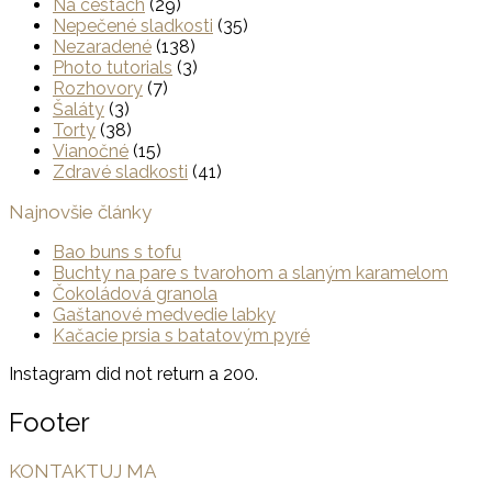
Na cestách
(29)
Nepečené sladkosti
(35)
Nezaradené
(138)
Photo tutorials
(3)
Rozhovory
(7)
Šaláty
(3)
Torty
(38)
Vianočné
(15)
Zdravé sladkosti
(41)
Najnovšie články
Bao buns s tofu
Buchty na pare s tvarohom a slaným karamelom
Čokoládová granola
Gaštanové medvedie labky
Kačacie prsia s batatovým pyré
Instagram did not return a 200.
Footer
KONTAKTUJ MA