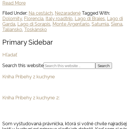
Read More
Filed Under:
Na cestách
,
Nezaradené
Tagged With:
Dolomity
,
Florencia
,
Italy roadtrip
,
Lago di Braies
,
Lago di
Garda
,
Lago di Sorapis
,
Monte Argentario
,
Saturnia
,
Siena
,
Taliansko
,
Toskánsko
Primary Sidebar
Hľadať
Search this website
Kniha Príbehy z kuchyne
Kniha Príbehy z kuchyne 2:
Som vyštudovaná právnička, ktorá si voľné chvíle najradšej