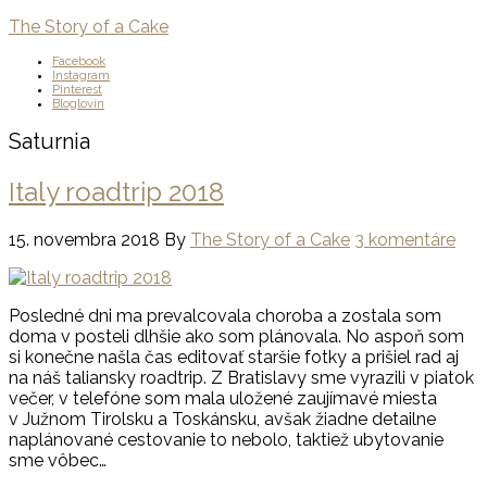
The Story of a Cake
Facebook
Instagram
Pinterest
Bloglovin
Saturnia
Italy roadtrip 2018
15. novembra 2018
By
The Story of a Cake
3 komentáre
Posledné dni ma prevalcovala choroba a zostala som
doma v posteli dlhšie ako som plánovala. No aspoň som
si konečne našla čas editovať staršie fotky a prišiel rad aj
na náš taliansky roadtrip. Z Bratislavy sme vyrazili v piatok
večer, v telefóne som mala uložené zaujímavé miesta
v Južnom Tirolsku a Toskánsku, avšak žiadne detailne
naplánované cestovanie to nebolo, taktiež ubytovanie
sme vôbec…