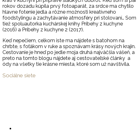
kráti v kuchyni pri príprave sladkých dobrôt. Keď som si pár
rokov dozadu kúpila prvý fotoaparát, za srdce ma chytilo
hlavne fotenie jedla a rôzne možnosti kreatívneho
foodstylingu a zachytávanie atmosféry pri stolovaní… Som
tiež spoluautorka kuchárskej knihy Príbehy z kuchyne
(2016) a Príbehy z kuchyne 2 (2017).
Keď nepečiem, celkom iste ma nájdete s batohom na
chrbte, s foťákom v ruke a spoznávam krásy nových krajín.
Cestovanie je hneď po jedle moja druhá najväčšia vášeň, a
preto na tomto blogu nájdete aj cestovateľské články a
ódy na všetky tie krásne miesta, ktoré som už navštívila.
Sociálne siete