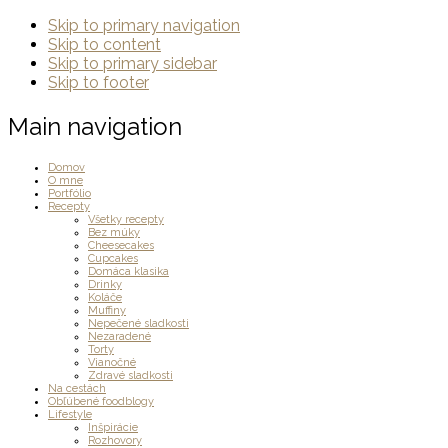
Skip to primary navigation
Skip to content
Skip to primary sidebar
Skip to footer
Main navigation
Domov
O mne
Portfólio
Recepty
Všetky recepty
Bez múky
Cheesecakes
Cupcakes
Domáca klasika
Drinky
Koláče
Muffiny
Nepečené sladkosti
Nezaradené
Torty
Vianočné
Zdravé sladkosti
Na cestách
Obľúbené foodblogy
Lifestyle
Inšpirácie
Rozhovory