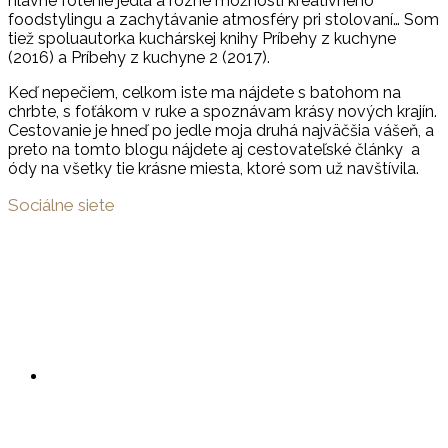
hlavne fotenie jedla a rôzne možnosti kreatívneho
foodstylingu a zachytávanie atmosféry pri stolovaní… Som
tiež spoluautorka kuchárskej knihy Príbehy z kuchyne
(2016) a Príbehy z kuchyne 2 (2017).
Keď nepečiem, celkom iste ma nájdete s batohom na
chrbte, s foťákom v ruke a spoznávam krásy nových krajín.
Cestovanie je hneď po jedle moja druhá najväčšia vášeň, a
preto na tomto blogu nájdete aj cestovateľské články a
ódy na všetky tie krásne miesta, ktoré som už navštívila.
Sociálne siete