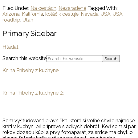
Filed Under:
Na cestách
,
Nezaradené
Tagged With:
Arizona
,
Kalifornia
,
koláčik cestuje
,
Nevada
,
USA
,
USA
roadtrip
,
Utah
Primary Sidebar
Hľadať
Search this website
Kniha Príbehy z kuchyne
Kniha Príbehy z kuchyne 2:
Som vyštudovaná právnička, ktorá si voľné chvíle najradšej
kráti v kuchyni pri príprave sladkých dobrôt. Keď som si pár
rokov dozadu kúpila prvý fotoaparát, za srdce ma chytilo