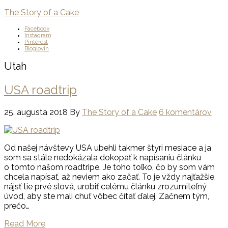
The Story of a Cake
Facebook
Instagram
Pinterest
Bloglovin
Utah
USA roadtrip
25. augusta 2018
By
The Story of a Cake
6 komentárov
Od našej návštevy USA ubehli takmer štyri mesiace a ja
som sa stále nedokázala dokopať k napísaniu článku
o tomto našom roadtripe. Je toho toľko, čo by som vám
chcela napísať, až neviem ako začať. To je vždy najťažšie,
nájsť tie prvé slová, urobiť celému článku zrozumiteľný
úvod, aby ste mali chuť vôbec čítať ďalej. Začnem tým,
prečo…
Read More