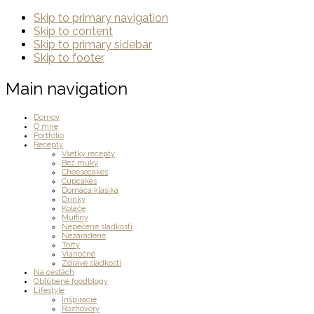
Skip to primary navigation
Skip to content
Skip to primary sidebar
Skip to footer
Main navigation
Domov
O mne
Portfólio
Recepty
Všetky recepty
Bez múky
Cheesecakes
Cupcakes
Domáca klasika
Drinky
Koláče
Muffiny
Nepečené sladkosti
Nezaradené
Torty
Vianočné
Zdravé sladkosti
Na cestách
Obľúbené foodblogy
Lifestyle
Inšpirácie
Rozhovory