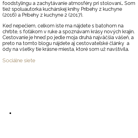
foodstylingu a zachytávanie atmosféry pri stolovaní… Som
tiež spoluautorka kuchárskej knihy Príbehy z kuchyne
(2016) a Príbehy z kuchyne 2 (2017).
Keď nepečiem, celkom iste ma nájdete s batohom na
chrbte, s foťákom v ruke a spoznávam krásy nových krajín.
Cestovanie je hneď po jedle moja druhá najväčšia vášeň, a
preto na tomto blogu nájdete aj cestovateľské články a
ódy na všetky tie krásne miesta, ktoré som už navštívila.
Sociálne siete