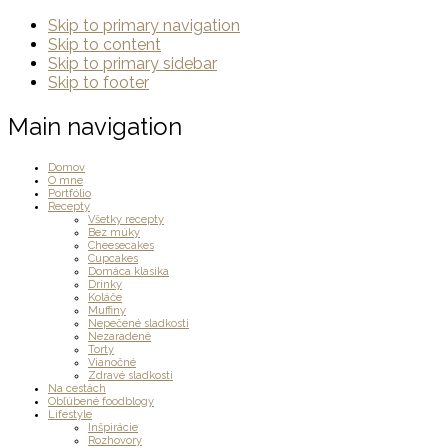
Skip to primary navigation
Skip to content
Skip to primary sidebar
Skip to footer
Main navigation
Domov
O mne
Portfólio
Recepty
Všetky recepty
Bez múky
Cheesecakes
Cupcakes
Domáca klasika
Drinky
Koláče
Muffiny
Nepečené sladkosti
Nezaradené
Torty
Vianočné
Zdravé sladkosti
Na cestách
Obľúbené foodblogy
Lifestyle
Inšpirácie
Rozhovory