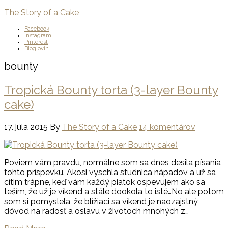
The Story of a Cake
Facebook
Instagram
Pinterest
Bloglovin
bounty
Tropická Bounty torta (3-layer Bounty
cake)
17. júla 2015
By
The Story of a Cake
14 komentárov
Poviem vám pravdu, normálne som sa dnes desila písania
tohto príspevku. Akosi vyschla studnica nápadov a už sa
cítim trápne, keď vám každý piatok ospevujem ako sa
teším, že už je víkend a stále dookola to isté…No ale potom
som si pomyslela, že blížiaci sa víkend je naozajstný
dôvod na radosť a oslavu v životoch mnohých z…