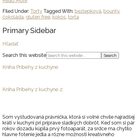
Read More
Filed Under:
Torty
Tagged With:
bezlepková
,
bounty
,
čokoláda
,
gluten free
,
kokos
,
torta
Primary Sidebar
Hľadať
Search this website
Kniha Príbehy z kuchyne
Kniha Príbehy z kuchyne 2:
Som vyštudovaná právnička, ktorá si voľné chvíle najradšej
kráti v kuchyni pri príprave sladkých dobrôt. Keď som si pár
rokov dozadu kúpila prvý fotoaparát, za srdce ma chytilo
hlavne fotenie jedla a rôzne možnosti kreatívneho