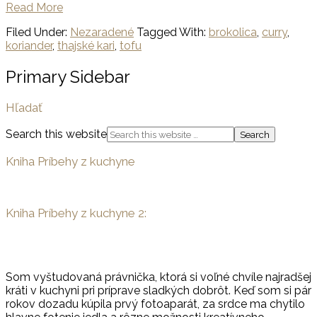
Read More
Filed Under:
Nezaradené
Tagged With:
brokolica
,
curry
,
koriander
,
thajské kari
,
tofu
Primary Sidebar
Hľadať
Search this website
Kniha Príbehy z kuchyne
Kniha Príbehy z kuchyne 2:
Som vyštudovaná právnička, ktorá si voľné chvíle najradšej
kráti v kuchyni pri príprave sladkých dobrôt. Keď som si pár
rokov dozadu kúpila prvý fotoaparát, za srdce ma chytilo