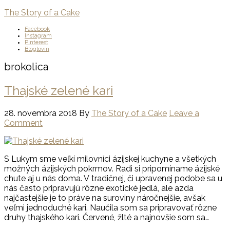
The Story of a Cake
Facebook
Instagram
Pinterest
Bloglovin
brokolica
Thajské zelené kari
28. novembra 2018
By
The Story of a Cake
Leave a
Comment
S Lukym sme veľkí milovníci ázijskej kuchyne a všetkých
možných ázijských pokrmov. Radi si pripomíname ázijské
chute aj u nás doma. V tradičnej, či upravenej podobe sa u
nás často pripravujú rôzne exotické jedlá, ale azda
najčastejšie je to práve na suroviny náročnejšie, avšak
veľmi jednoduché kari. Naučila som sa pripravovať rôzne
druhy thajského kari. Červené, žlté a najnovšie som sa…