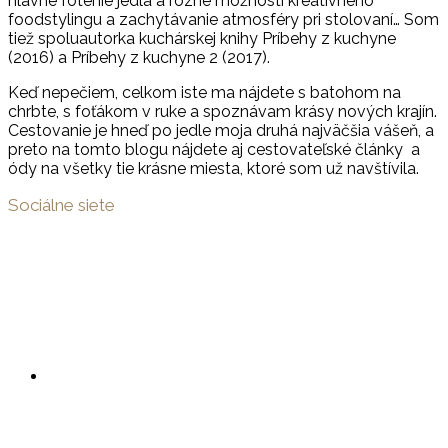
hlavne fotenie jedla a rôzne možnosti kreatívneho
foodstylingu a zachytávanie atmosféry pri stolovaní… Som
tiež spoluautorka kuchárskej knihy Príbehy z kuchyne
(2016) a Príbehy z kuchyne 2 (2017).
Keď nepečiem, celkom iste ma nájdete s batohom na
chrbte, s foťákom v ruke a spoznávam krásy nových krajín.
Cestovanie je hneď po jedle moja druhá najväčšia vášeň, a
preto na tomto blogu nájdete aj cestovateľské články a
ódy na všetky tie krásne miesta, ktoré som už navštívila.
Sociálne siete