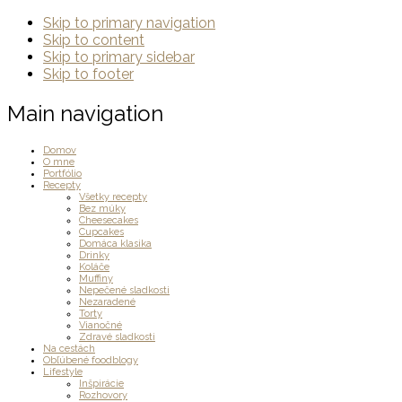
Skip to primary navigation
Skip to content
Skip to primary sidebar
Skip to footer
Main navigation
Domov
O mne
Portfólio
Recepty
Všetky recepty
Bez múky
Cheesecakes
Cupcakes
Domáca klasika
Drinky
Koláče
Muffiny
Nepečené sladkosti
Nezaradené
Torty
Vianočné
Zdravé sladkosti
Na cestách
Obľúbené foodblogy
Lifestyle
Inšpirácie
Rozhovory