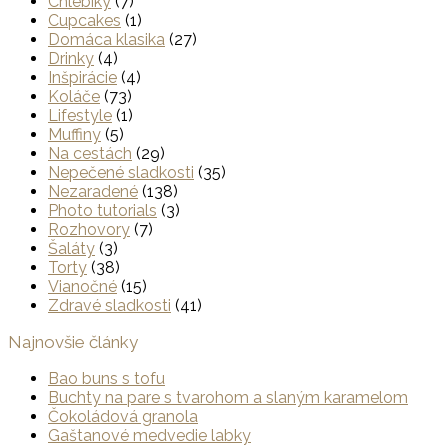
Chlebíky
(7)
Cupcakes
(1)
Domáca klasika
(27)
Drinky
(4)
Inšpirácie
(4)
Koláče
(73)
Lifestyle
(1)
Muffiny
(5)
Na cestách
(29)
Nepečené sladkosti
(35)
Nezaradené
(138)
Photo tutorials
(3)
Rozhovory
(7)
Šaláty
(3)
Torty
(38)
Vianočné
(15)
Zdravé sladkosti
(41)
Najnovšie články
Bao buns s tofu
Buchty na pare s tvarohom a slaným karamelom
Čokoládová granola
Gaštanové medvedie labky