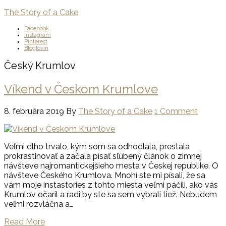
The Story of a Cake
Facebook
Instagram
Pinterest
Bloglovin
Český Krumlov
Víkend v Českom Krumlove
8. februára 2019
By
The Story of a Cake
1 Comment
Veľmi dlho trvalo, kým som sa odhodlala, prestala
prokrastinovať a začala písať sľúbený článok o zimnej
návšteve najromantickejšieho mesta v Českej republike. O
návšteve Českého Krumlova. Mnohí ste mi písali, že sa
vám moje instastories z tohto miesta veľmi páčili, ako vás
Krumlov očaril a radi by ste sa sem vybrali tiež. Nebudem
veľmi rozvláčna a…
Read More