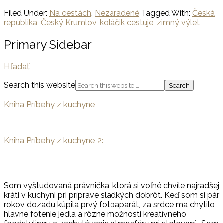
Filed Under:
Na cestách
,
Nezaradené
Tagged With:
Česká
republika
,
Český Krumlov
,
koláčik cestuje
,
zimný výlet
Primary Sidebar
Hľadať
Search this website
Kniha Príbehy z kuchyne
Kniha Príbehy z kuchyne 2:
Som vyštudovaná právnička, ktorá si voľné chvíle najradšej
kráti v kuchyni pri príprave sladkých dobrôt. Keď som si pár
rokov dozadu kúpila prvý fotoaparát, za srdce ma chytilo
hlavne fotenie jedla a rôzne možnosti kreatívneho