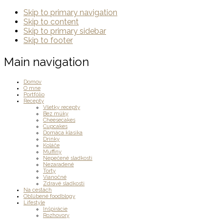
Skip to primary navigation
Skip to content
Skip to primary sidebar
Skip to footer
Main navigation
Domov
O mne
Portfólio
Recepty
Všetky recepty
Bez múky
Cheesecakes
Cupcakes
Domáca klasika
Drinky
Koláče
Muffiny
Nepečené sladkosti
Nezaradené
Torty
Vianočné
Zdravé sladkosti
Na cestách
Obľúbené foodblogy
Lifestyle
Inšpirácie
Rozhovory