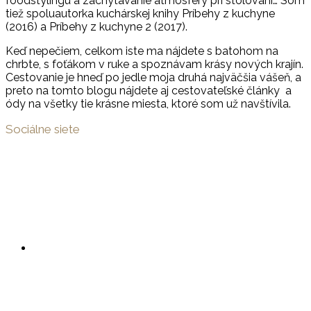
foodstylingu a zachytávanie atmosféry pri stolovaní… Som
tiež spoluautorka kuchárskej knihy Príbehy z kuchyne
(2016) a Príbehy z kuchyne 2 (2017).
Keď nepečiem, celkom iste ma nájdete s batohom na
chrbte, s foťákom v ruke a spoznávam krásy nových krajín.
Cestovanie je hneď po jedle moja druhá najväčšia vášeň, a
preto na tomto blogu nájdete aj cestovateľské články a
ódy na všetky tie krásne miesta, ktoré som už navštívila.
Sociálne siete