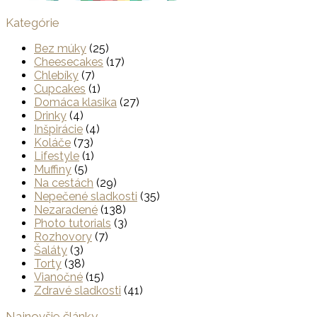
Kategórie
Bez múky
(25)
Cheesecakes
(17)
Chlebíky
(7)
Cupcakes
(1)
Domáca klasika
(27)
Drinky
(4)
Inšpirácie
(4)
Koláče
(73)
Lifestyle
(1)
Muffiny
(5)
Na cestách
(29)
Nepečené sladkosti
(35)
Nezaradené
(138)
Photo tutorials
(3)
Rozhovory
(7)
Šaláty
(3)
Torty
(38)
Vianočné
(15)
Zdravé sladkosti
(41)
Najnovšie články