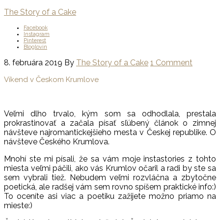
The Story of a Cake
Facebook
Instagram
Pinterest
Bloglovin
8. februára 2019
By
The Story of a Cake
1 Comment
Víkend v Českom Krumlove
Veľmi dlho trvalo, kým som sa odhodlala, prestala
prokrastinovať a začala písať sľúbený článok o zimnej
návšteve najromantickejšieho mesta v Českej republike. O
návšteve Českého Krumlova.
Mnohí ste mi písali, že sa vám moje instastories z tohto
miesta veľmi páčili, ako vás Krumlov očaril a radi by ste sa
sem vybrali tiež. Nebudem veľmi rozvláčna a zbytočne
poetická, ale radšej vám sem rovno spíšem praktické info:)
To oceníte asi viac a poetiku zažijete možno priamo na
mieste:)