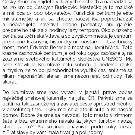
Český Krumlov nájdete v Južných Čechách a nachádza sa
asi 20 km od Českých Budejovic. Mestečko je to maličké
a má cca 13 000 obyvateľov. Turistické centrum je ešte
miniatúrnejšie a ak sa chcete naozaj iba poprechádzať
a neplánujete navštíviť žiadne pamiatky ani galérie,
prejdete ho tak za 2 hodinky lazy tempom. Okolo úzkeho
centra sa točí rieka Vltava a so zvyškom mesta je centrum
prepojené krásnymi, historickými mostami – Lazebnický
most, most Edvarda Beneše a most na Horní břáne. Toto
krásne zachovalé centrum je od roku 1992 zapísané aj na
zozname svetového kultúrneho dedičstva UNESCO. My
sme strávili v Krumlove celú sobotu a nedeľné ránko
a myslím, že to bol plnohodnotne využitý čas, ani sme sa
nikam neponáhľali, ale ani sme nezomierali od nudy. Tak
akurát.
Do Krumlova sme inak vyrazili v januári, práve počas
najväčšej snehovej kalamity na juhu ČR. Párkrát sme sa
ocitli na tak zasneženej a zaviatej ceste uprostred ničoho,
v absolútnej tme. Luky mal chuť otočiť auto a ísť naspäť
domov. Dobre, že sme sa nevzdali, toto mesto v zimnom
šate a bez extrémneho návalu ázijských turistov naozaj
stálo za to? Ak sú inak priaznivé podmienky, cesta
z Bratislavy by vám mala trvať 3 a pol hodiny.