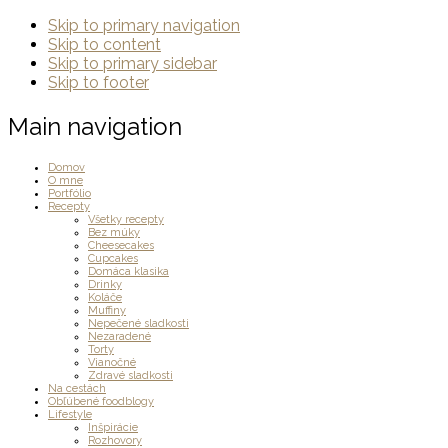
Skip to primary navigation
Skip to content
Skip to primary sidebar
Skip to footer
Main navigation
Domov
O mne
Portfólio
Recepty
Všetky recepty
Bez múky
Cheesecakes
Cupcakes
Domáca klasika
Drinky
Koláče
Muffiny
Nepečené sladkosti
Nezaradené
Torty
Vianočné
Zdravé sladkosti
Na cestách
Obľúbené foodblogy
Lifestyle
Inšpirácie
Rozhovory