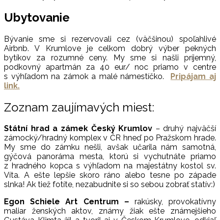
Ubytovanie
Bývanie sme si rezervovali cez (väčšinou) spoľahlivé
Airbnb. V Krumlove je celkom dobrý výber pekných
bytíkov za rozumné ceny. My sme si našli príjemný,
podkovný apartmán za 40 eur/ noc priamo v centre
s výhľadom na zámok a malé námestíčko.
Pripájam aj
link.
Zoznam zaujímavých miest:
Státní hrad a zámek Český Krumlov
– druhý najväčší
zámocký/hradný komplex v ČR hneď po Pražskom hrade.
My sme do zámku nešli, avšak učarila nám samotná,
gýčová panoráma mesta, ktorú si vychutnáte priamo
z hradného kopca s výhľadom na majestátny kostol sv.
Víta. A ešte lepšie skoro ráno alebo tesne po západe
slnka! Ak tiež fotíte, nezabudnite si so sebou zobrať statív:)
Egon Schiele Art Centrum –
rakúsky, provokatívny
maliar ženských aktov, známy žiak ešte známejšieho