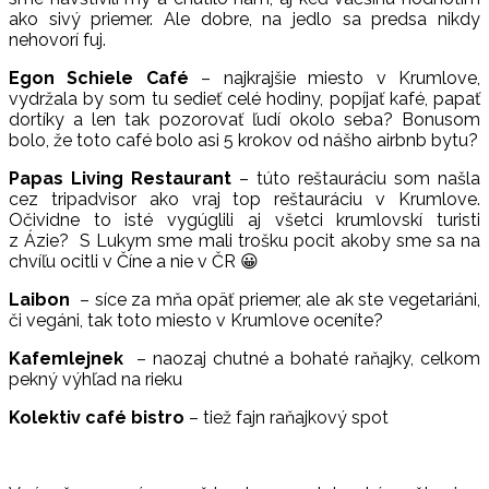
ako sivý priemer. Ale dobre, na jedlo sa predsa nikdy
nehovorí fuj.
Egon Schiele Café
– najkrajšie miesto v Krumlove,
vydržala by som tu sedieť celé hodiny, popíjať kafé, papať
dortíky a len tak pozorovať ľudí okolo seba? Bonusom
bolo, že toto café bolo asi 5 krokov od nášho airbnb bytu?
Papas Living Restaurant
– túto reštauráciu som našla
cez tripadvisor ako vraj top reštauráciu v Krumlove.
Očividne to isté vygúglili aj všetci krumlovskí turisti
z Ázie? S Lukym sme mali trošku pocit akoby sme sa na
chvíľu ocitli v Číne a nie v ČR 😀
Laibon
– síce za mňa opäť priemer, ale ak ste vegetariáni,
či vegáni, tak toto miesto v Krumlove oceníte?
Kafemlejnek
– naozaj chutné a bohaté raňajky, celkom
pekný výhľad na rieku
Kolektiv café bistro
– tiež fajn raňajkový spot