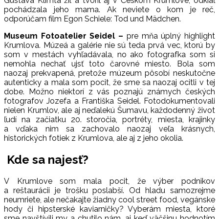
Gustáva Klimta žil a tvoril aj v Českom Krumlove, odkiaľ
pochádzala jeho mama. Ak neviete o kom je reč,
odporúčam film Egon Schiele: Tod und Mädchen.
Museum Fotoatelier Seidel –
pre mňa úplný highlight
Krumlova. Múzeá a galérie nie sú teda prvá vec, ktorú by
som v mestách vyhľadávala, no ako fotografka som si
nemohla nechať ujsť toto čarovné miesto. Bola som
naozaj prekvapená, pretože múzeum pôsobí neskutočne
autenticky a mala som pocit, že sme sa naozaj ocitli v tej
dobe. Možno niektorí z vás poznajú známych českých
fotografov Jozefa a Františka Seidel. Fotodokumentovali
nielen Krumlov, ale aj neďalekú Šumavu, každodenný život
ľudí na začiatku 20. storočia, portréty, miesta, krajinky
a vďaka nim sa zachovalo naozaj veľa krásnych,
historických fotiek z Krumlova, ale aj z jeho okolia.
Kde sa najesť?
V Krumlove som mala pocit, že výber podnikov
a reštaurácii je trošku poslabší. Od hladu samozrejme
neumriete, ale nečakajte žiadny cool street food, vegánske
hody či hipsterské kaviarničky? Vyberám miesta, ktoré
sme navštívili my a chutilo nám, aj keď väčšinu hodnotím