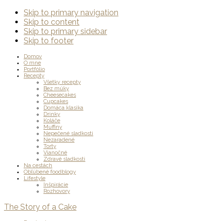
Skip to primary navigation
Skip to content
Skip to primary sidebar
Skip to footer
Main
Domov
O mne
Portfólio
navigation
Recepty
Všetky recepty
Bez múky
Cheesecakes
Cupcakes
Domáca klasika
Drinky
Koláče
Muffiny
Nepečené sladkosti
Nezaradené
Torty
Vianočné
Zdravé sladkosti
Na cestách
Obľúbené foodblogy
Lifestyle
Inšpirácie
Rozhovory
The Story of a Cake