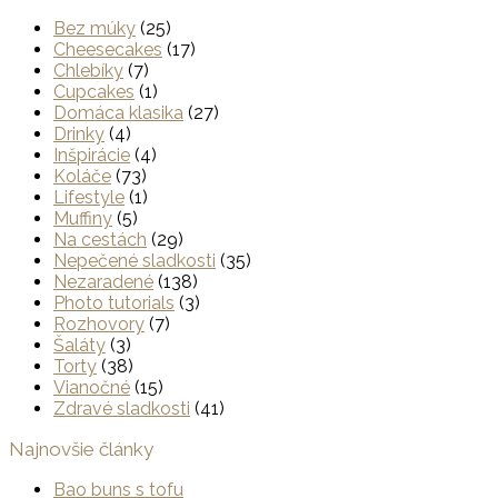
Bez múky
(25)
Cheesecakes
(17)
Chlebíky
(7)
Cupcakes
(1)
Domáca klasika
(27)
Drinky
(4)
Inšpirácie
(4)
Koláče
(73)
Lifestyle
(1)
Muffiny
(5)
Na cestách
(29)
Nepečené sladkosti
(35)
Nezaradené
(138)
Photo tutorials
(3)
Rozhovory
(7)
Šaláty
(3)
Torty
(38)
Vianočné
(15)
Zdravé sladkosti
(41)
Najnovšie články
Bao buns s tofu