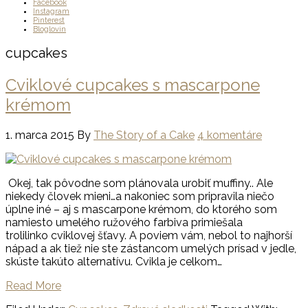
Facebook
Instagram
Pinterest
Bloglovin
cupcakes
Cviklové cupcakes s mascarpone
krémom
1. marca 2015
By
The Story of a Cake
4 komentáre
Okej, tak pôvodne som plánovala urobiť muffiny.. Ale
niekedy človek mieni…a nakoniec som pripravila niečo
úplne iné – aj s mascarpone krémom, do ktorého som
namiesto umelého ružového farbiva primiešala
trolilinko cviklovej šťavy. A poviem vám, nebol to najhorší
nápad a ak tiež nie ste zástancom umelých prísad v jedle,
skúste takúto alternatívu. Cvikla je celkom…
Read More