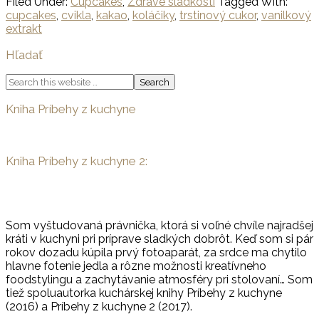
Filed Under:
Cupcakes
,
Zdravé sladkosti
Tagged With:
cupcakes
,
cvikla
,
kakao
,
koláčiky
,
trstinový cukor
,
vanilkový
extrakt
Primary
Hľadať
Sidebar
Search
this
website
Kniha Príbehy z kuchyne
Kniha Príbehy z kuchyne 2:
Som vyštudovaná právnička, ktorá si voľné chvíle najradšej
kráti v kuchyni pri príprave sladkých dobrôt. Keď som si pár
rokov dozadu kúpila prvý fotoaparát, za srdce ma chytilo
hlavne fotenie jedla a rôzne možnosti kreatívneho
foodstylingu a zachytávanie atmosféry pri stolovaní… Som
tiež spoluautorka kuchárskej knihy Príbehy z kuchyne
(2016) a Príbehy z kuchyne 2 (2017).