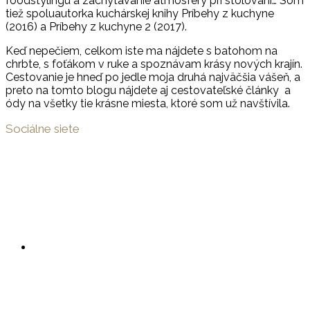
foodstylingu a zachytávanie atmosféry pri stolovaní… Som
tiež spoluautorka kuchárskej knihy Príbehy z kuchyne
(2016) a Príbehy z kuchyne 2 (2017).
Keď nepečiem, celkom iste ma nájdete s batohom na
chrbte, s foťákom v ruke a spoznávam krásy nových krajín.
Cestovanie je hneď po jedle moja druhá najväčšia vášeň, a
preto na tomto blogu nájdete aj cestovateľské články a
ódy na všetky tie krásne miesta, ktoré som už navštívila.
Sociálne siete