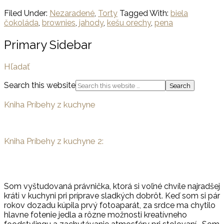
Filed Under:
Nezaradené
,
Torty
Tagged With:
biela
čokoláda
,
brownies
,
jahody
,
kešu orechy
,
pena
Primary Sidebar
Hľadať
Search this website
Kniha Príbehy z kuchyne
Kniha Príbehy z kuchyne 2:
Som vyštudovaná právnička, ktorá si voľné chvíle najradšej
kráti v kuchyni pri príprave sladkých dobrôt. Keď som si pár
rokov dozadu kúpila prvý fotoaparát, za srdce ma chytilo
hlavne fotenie jedla a rôzne možnosti kreatívneho