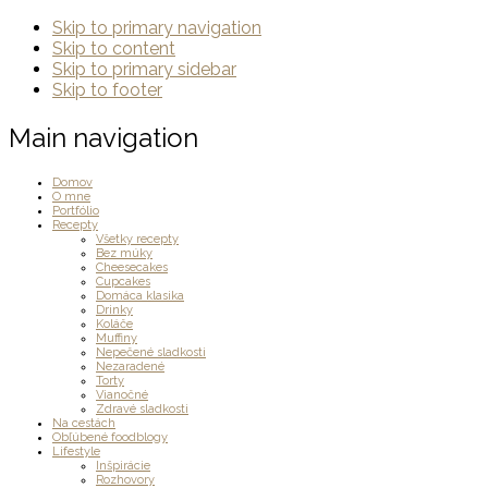
Skip to primary navigation
Skip to content
Skip to primary sidebar
Skip to footer
Main navigation
Domov
O mne
Portfólio
Recepty
Všetky recepty
Bez múky
Cheesecakes
Cupcakes
Domáca klasika
Drinky
Koláče
Muffiny
Nepečené sladkosti
Nezaradené
Torty
Vianočné
Zdravé sladkosti
Na cestách
Obľúbené foodblogy
Lifestyle
Inšpirácie
Rozhovory