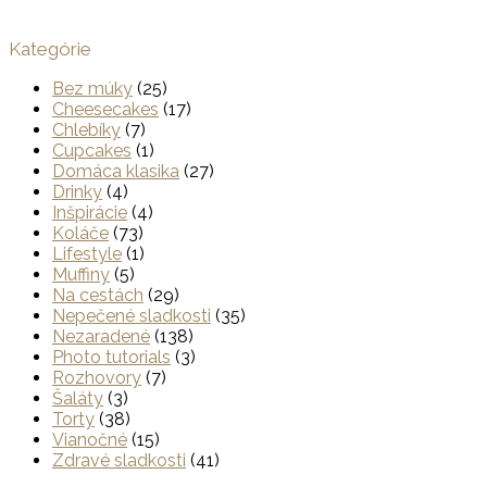
Kategórie
Bez múky
(25)
Cheesecakes
(17)
Chlebíky
(7)
Cupcakes
(1)
Domáca klasika
(27)
Drinky
(4)
Inšpirácie
(4)
Koláče
(73)
Lifestyle
(1)
Muffiny
(5)
Na cestách
(29)
Nepečené sladkosti
(35)
Nezaradené
(138)
Photo tutorials
(3)
Rozhovory
(7)
Šaláty
(3)
Torty
(38)
Vianočné
(15)
Zdravé sladkosti
(41)