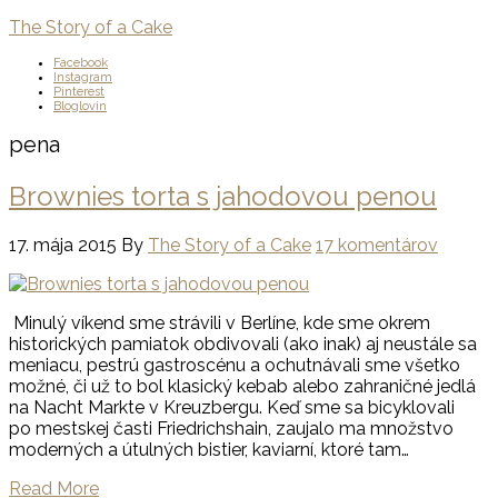
The Story of a Cake
Facebook
Instagram
Pinterest
Bloglovin
pena
Brownies torta s jahodovou penou
17. mája 2015
By
The Story of a Cake
17 komentárov
Minulý víkend sme strávili v Berlíne, kde sme okrem
historických pamiatok obdivovali (ako inak) aj neustále sa
meniacu, pestrú gastroscénu a ochutnávali sme všetko
možné, či už to bol klasický kebab alebo zahraničné jedlá
na Nacht Markte v Kreuzbergu. Keď sme sa bicyklovali
po mestskej časti Friedrichshain, zaujalo ma množstvo
moderných a útulných bistier, kaviarní, ktoré tam…
Read More