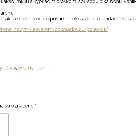
, kakao, múku s kypriacim práškom, soľ, sódu bikarbónu, vani
várom.
 tak, že nad parou rozpustíme čokoládu, olej, pridáme kakao 
hmi-malinovym-lekvarom-cokoladovou-polevou/
 lekvár
,
orechy
,
perník
ia sú označené
*