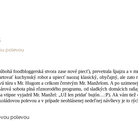
t
vou polevou
 úbohá foodbloggerská stvora zase nové piecť), prevetrala špajzu a v 
štartovať kuchynský robot a upiecť naozaj klasický, obyčajný, ale zato
novú túru s Mr. Hugom a celkom čerstvým Mr. Manželom. A po uzimenej
ebruárová sobota plná rôznorodého programu, od sladkých domácich raň
sa vtipne vyjadril Mr. Manžel: „Už len pridať bujón…:P). Ak vám tie
oládovou polevou a v prípade neohlásenej nedeľnej návštevy je to rýc
ovou polevou