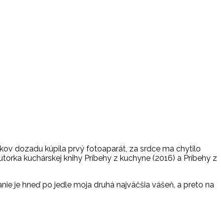
rokov dozadu kúpila prvý fotoaparát, za srdce ma chytilo
torka kuchárskej knihy Príbehy z kuchyne (2016) a Príbehy z
ie je hneď po jedle moja druhá najväčšia vášeň, a preto na