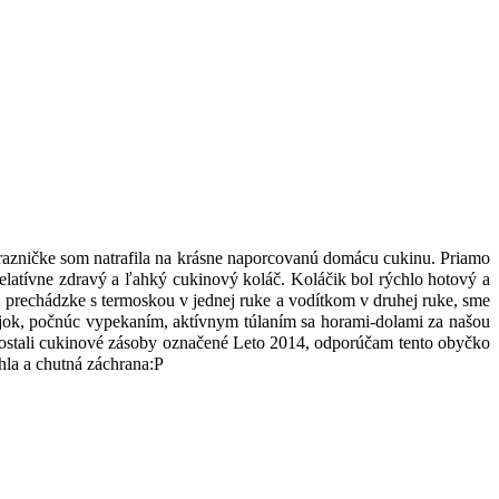
mrazničke som natrafila na krásne naporcovanú domácu cukinu. Priamo
 relatívne zdravý a ľahký cukinový koláč. Koláčik bol rýchlo hotový a
 prechádzke s termoskou v jednej ruke a vodítkom v druhej ruke, sme
ajok, počnúc vypekaním, aktívnym túlaním sa horami-dolami za našou
ž ostali cukinové zásoby označené Leto 2014, odporúčam tento obyčko
hla a chutná záchrana:P