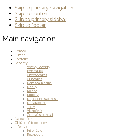
Skip to primary navigation
Skip to content
Skip to primary sidebar
Skip to footer
Main navigation
Domov
O mne
Portfólio
Recepty
Všetky recepty
Bez múky
Cheesecakes
Cupcakes
Domáca klasika
Drinky
Koláče
Muffiny
Nepečené sladkosti
Nezaradené
Torty
Vianočné
Zdravé sladkosti
Na cestách
Obľúbené foodblogy
Lifestyle
Inšpirácie
Rozhovory