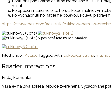
Postupne pridávame ostatné ingrediencie. Cukinu, olej
minút.
Po upečení natrieme ešte horúci koláč malinovým lek
Po vychladnutí ho natrieme polevou. Polevu pripravíme
https://www.thestoryofacake.sk/cukinovy-pernik-s-orec
A posledná foto by Mr. Manžel:)
Filed Under:
Koláče
Tagged With:
čokoláda
,
cukina
,
malinový
Reader Interactions
Pridaj komentár
Vaša e-mailová adresa nebude zverejnená.
Vyžadované pol