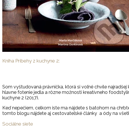
Kniha Príbehy z kuchyne 2:
Som vyštudovaná právnička, ktorá si voľné chvíle najradšej 
hlavne fotenie jedla a rôzne možnosti kreatívneho foodstyl
kuchyne 2 (2017).
Keď nepečiem, celkom iste ma nájdete s batohom na chrbte,
tomto blogu nájdete aj cestovateľské články a ódy na všetky
Sociálne siete