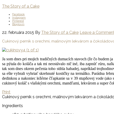
The Story of a Cake
Facebook
Instagram
Pinterest
Bloglovin
22. februára 2015
By
The Story of a Cake
Leave a Commen
Cukinový perník s orechmi, malinovým lekvárom a čokoládo
Ja som dnes pri mojich tradičných dumacích stavoch (že čo budem ja
sa pýtala do koláča a tak mi neostávalo nič iné, iba zapnúť rúru, na
tak som dnes okrem pečenia toho stihla habadej, napríklad trojhodi
sa ešte vybrali vyhriať skrehnuté kostičky na termálko. Parádna f
dedinkou a nakoniec ležérne čľapkanie sa v 39 stupňovej vode (ako 
cukinový koláč s vlašskými orechmi, mandľami, lekvárom a super čok
Print
Cukinový perník s orechmi, malinovým lekvárom a čokolád
Ingredients