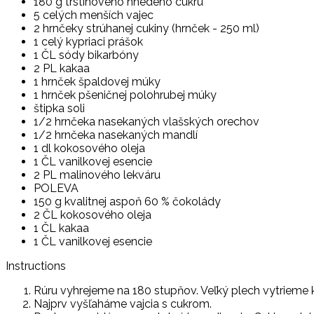
180 g trstinového hnedého cukru
5 celých menších vajec
2 hrnčeky strúhanej cukiny (hrnček - 250 ml)
1 celý kypriaci prášok
1 ČL sódy bikarbóny
2 PL kakaa
1 hrnček špaldovej múky
1 hrnček pšeničnej polohrubej múky
štipka soli
1/2 hrnčeka nasekaných vlašských orechov
1/2 hrnčeka nasekaných mandlí
1 dl kokosového oleja
1 ČL vanilkovej esencie
2 PL malinového lekváru
POLEVA
150 g kvalitnej aspoň 60 % čokolády
2 ČL kokosového oleja
1 ČL kakaa
1 ČL vanilkovej esencie
Instructions
Rúru vyhrejeme na 180 stupňov. Veľký plech vytrie
Najprv vyšľaháme vajcia s cukrom.