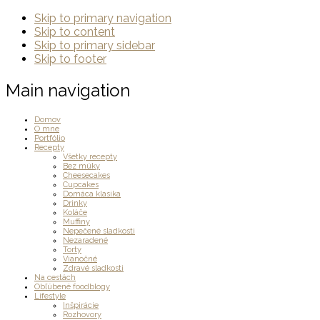
Skip to primary navigation
Skip to content
Skip to primary sidebar
Skip to footer
Main navigation
Domov
O mne
Portfólio
Recepty
Všetky recepty
Bez múky
Cheesecakes
Cupcakes
Domáca klasika
Drinky
Koláče
Muffiny
Nepečené sladkosti
Nezaradené
Torty
Vianočné
Zdravé sladkosti
Na cestách
Obľúbené foodblogy
Lifestyle
Inšpirácie
Rozhovory