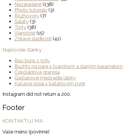
Nezaradené
(138)
Photo tutorials
(3)
Rozhovory
(7)
Šaláty
(3)
Torty
(38)
Vianočné
(15)
Zdravé sladkosti
(41)
Najnovšie články
Bao buns s tofu
Buchty na pare s tvarohom a slaným karamelom
Čokoládová granola
Gaštanové medvedie labky
Kačacie prsia s batatovým pyré
Instagram did not return a 200.
Footer
KONTAKTUJ MA
Vaše meno (povinné)