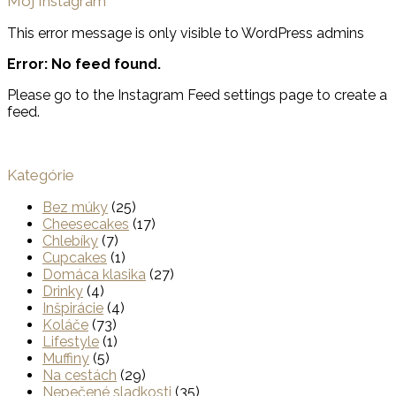
Môj Instagram
This error message is only visible to WordPress admins
Error: No feed found.
Please go to the Instagram Feed settings page to create a
feed.
Kategórie
Bez múky
(25)
Cheesecakes
(17)
Chlebíky
(7)
Cupcakes
(1)
Domáca klasika
(27)
Drinky
(4)
Inšpirácie
(4)
Koláče
(73)
Lifestyle
(1)
Muffiny
(5)
Na cestách
(29)
Nepečené sladkosti
(35)