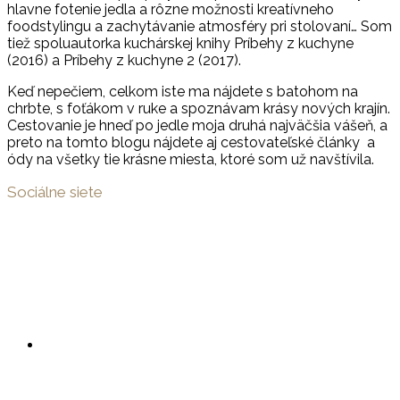
hlavne fotenie jedla a rôzne možnosti kreatívneho
foodstylingu a zachytávanie atmosféry pri stolovaní… Som
tiež spoluautorka kuchárskej knihy Príbehy z kuchyne
(2016) a Príbehy z kuchyne 2 (2017).
Keď nepečiem, celkom iste ma nájdete s batohom na
chrbte, s foťákom v ruke a spoznávam krásy nových krajín.
Cestovanie je hneď po jedle moja druhá najväčšia vášeň, a
preto na tomto blogu nájdete aj cestovateľské články a
ódy na všetky tie krásne miesta, ktoré som už navštívila.
Sociálne siete