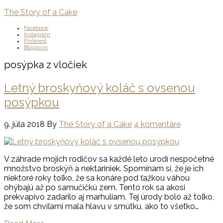
The Story of a Cake
Facebook
Instagram
Pinterest
Bloglovin
posýpka z vločiek
Letný broskyňový koláč s ovsenou
posýpkou
9. júla 2018
By
The Story of a Cake
4 komentáre
V záhrade mojich rodičov sa každé leto urodí nespočetné
množstvo broskýň a nektariniek. Spomínam si, že je ich
niektoré roky toľko, že sa konáre pod ťažkou váhou
ohýbajú až po samučičkú zem. Tento rok sa akosi
prekvapivo zadarilo aj marhuliam. Tej úrody bolo až toľko,
že som chvíľami mala hlavu v smútku, ako to všetko…