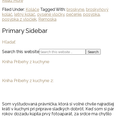
Read More
Filed Under:
Koláče
Tagged With:
broskyne
,
broskyňový
koláč
,
letný koláč
,
ovsené vločky
,
pečenie
,
posýpka
,
posýpka z vločiek
,
Remoska
Primary Sidebar
Hľadať
Search this website
Kniha Príbehy z kuchyne
Kniha Príbehy z kuchyne 2:
Som vyštudovaná právnička, ktorá si voľné chvíle najradšej
kráti v kuchyni pri príprave sladkých dobrôt. Keď som si pár
rokov dozadu kúpila prvý fotoaparát, za srdce ma chytilo