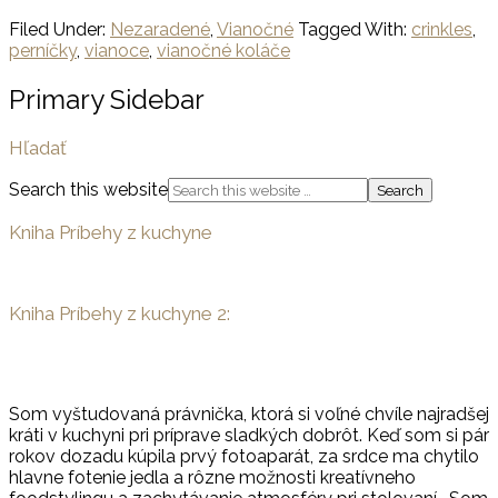
Filed Under:
Nezaradené
,
Vianočné
Tagged With:
crinkles
,
perníčky
,
vianoce
,
vianočné koláče
Primary Sidebar
Hľadať
Search this website
Kniha Príbehy z kuchyne
Kniha Príbehy z kuchyne 2:
Som vyštudovaná právnička, ktorá si voľné chvíle najradšej
kráti v kuchyni pri príprave sladkých dobrôt. Keď som si pár
rokov dozadu kúpila prvý fotoaparát, za srdce ma chytilo
hlavne fotenie jedla a rôzne možnosti kreatívneho