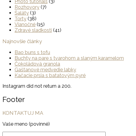
Photo tutorials
(3)
Rozhovory
(7)
Šaláty
(3)
Torty
(38)
Vianočné
(15)
Zdravé sladkosti
(41)
Najnovšie články
Bao buns s tofu
Buchty na pare s tvarohom a slaným karamelom
Čokoládová granola
Gaštanové medvedie labky
Kačacie prsia s batatovým pyré
Instagram did not return a 200.
Footer
KONTAKTUJ MA
Vaše meno (povinné)