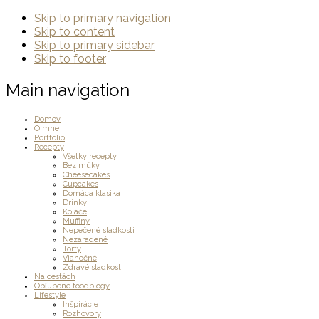
Skip to primary navigation
Skip to content
Skip to primary sidebar
Skip to footer
Main navigation
Domov
O mne
Portfólio
Recepty
Všetky recepty
Bez múky
Cheesecakes
Cupcakes
Domáca klasika
Drinky
Koláče
Muffiny
Nepečené sladkosti
Nezaradené
Torty
Vianočné
Zdravé sladkosti
Na cestách
Obľúbené foodblogy
Lifestyle
Inšpirácie
Rozhovory