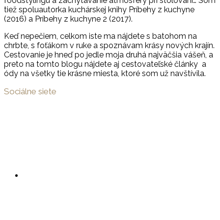
foodstylingu a zachytávanie atmosféry pri stolovaní… Som
tiež spoluautorka kuchárskej knihy Príbehy z kuchyne
(2016) a Príbehy z kuchyne 2 (2017).
Keď nepečiem, celkom iste ma nájdete s batohom na
chrbte, s foťákom v ruke a spoznávam krásy nových krajín.
Cestovanie je hneď po jedle moja druhá najväčšia vášeň, a
preto na tomto blogu nájdete aj cestovateľské články a
ódy na všetky tie krásne miesta, ktoré som už navštívila.
Sociálne siete