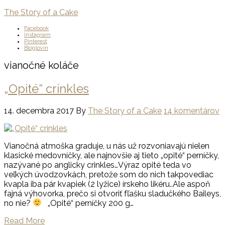
The Story of a Cake
Facebook
Instagram
Pinterest
Bloglovin
vianočné koláče
„Opité“ crinkles
14. decembra 2017
By
The Story of a Cake
14 komentárov
Vianočná atmoška graduje, u nás už rozvoniavajú nielen
klasické medovníčky, ale najnovšie aj tieto „opité“ perníčky,
nazývané po anglicky crinkles…Výraz opité teda vo
veľkých úvodzovkách, pretože som do nich takpovediac
kvapla iba pár kvapiek (2 lyžice) írskeho likéru..Ale aspoň
fajná výhovorka, prečo si otvoriť fľašku sladučkého Baileys,
no nie?
„Opité“ perníčky 200 g…
Read More