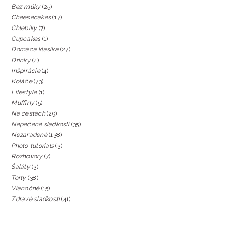
Bez múky
(25)
Cheesecakes
(17)
Chlebíky
(7)
Cupcakes
(1)
Domáca klasika
(27)
Drinky
(4)
Inšpirácie
(4)
Koláče
(73)
Lifestyle
(1)
Muffiny
(5)
Na cestách
(29)
Nepečené sladkosti
(35)
Nezaradené
(138)
Photo tutorials
(3)
Rozhovory
(7)
Šaláty
(3)
Torty
(38)
Vianočné
(15)
Zdravé sladkosti
(41)