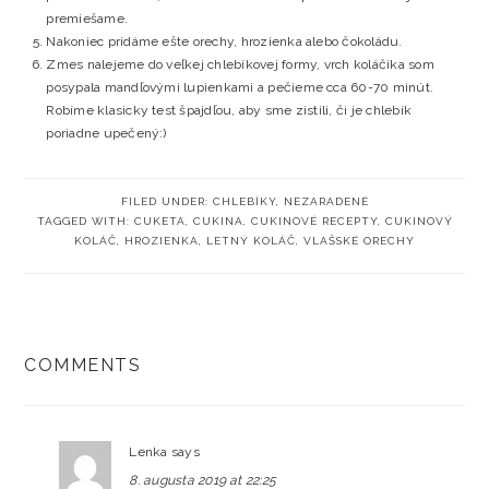
premiešame.
Nakoniec pridáme ešte orechy, hrozienka alebo čokoládu.
Zmes nalejeme do veľkej chlebíkovej formy, vrch koláčika som
posypala mandľovými lupienkami a pečieme cca 60-70 minút.
Robíme klasicky test špajdľou, aby sme zistili, či je chlebík
poriadne upečený:)
FILED UNDER:
CHLEBÍKY
,
NEZARADENÉ
TAGGED WITH:
CUKETA
,
CUKINA
,
CUKINOVÉ RECEPTY
,
CUKINOVÝ
KOLÁČ
,
HROZIENKA
,
LETNÝ KOLÁČ
,
VLAŠSKÉ ORECHY
READER
COMMENTS
INTERACTIONS
Lenka
says
8. augusta 2019 at 22:25