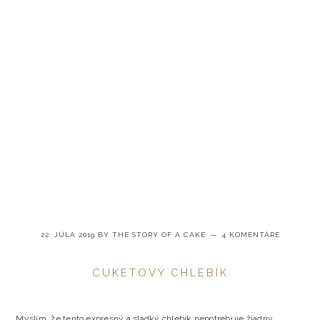
Skip
Skip
Skip
Skip
MAIN
to
to
to
to
primary
content
primary
footer
NAVIGATION
navigation
sidebar
22. JÚLA 2019
BY
THE STORY OF A CAKE
4 KOMENTÁRE
CUKETOVÝ CHLEBÍK
Myslím, že tento expresný a sladký chlebík nepotrebuje žiadny