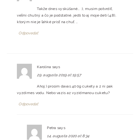
Takže dnes vyskúšané… :), musím potvrdiť,
veľmi chutný a čo je podstatné, jedli to aj moje deti (4.8),
ktorým nie je ľahké prísť na chuť …
Odpovedať
Karolina
says
29. augusta 2019 at 19:57
Ahoj:) prosim davas 400g cukety a z ni pak
vyzdimes vodu. Nebo vazis az vyzidmanou cuketu?
Odpovedať
Petra
says
14. augusta 2020 at 8:34