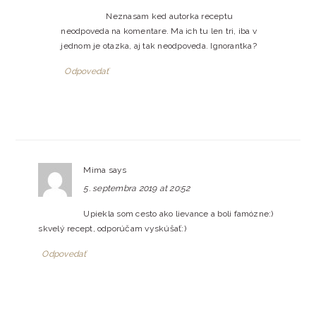
Neznasam ked autorka receptu
neodpoveda na komentare. Ma ich tu len tri, iba v
jednom je otazka, aj tak neodpoveda. Ignorantka?
Odpovedať
Mima
says
5. septembra 2019 at 20:52
Upiekla som cesto ako lievance a boli famózne:)
skvelý recept, odporúčam vyskúšať:)
Odpovedať