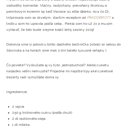
siahodlhý komentár. Vláčny, nadýchaný, prevoňaný škoricou a
perníkovým korením (aj keď Vianoce sú ešte ďaleko, no a čo:D)…
Inšpirovala som sa skvelým, starším receptom od
PRADOBROTY
a
trošku som ho upravila podľa seba… Piekla som ho už 2x a musím
vyhlásiť, že toto bude zrejme koláč letnj sezóny 2019!
Dokonca sme si polovicu tohto sladkého bochníčka zobrali so sebou do
Slovinska a na horách sme mali 2 dni takéto luxusné raňajky:)
Čo poviete? Vyskúšate aj vy túto jednoduchosť? Alebo cuketu
nasladko veľmi nemusíte? Prípadne mi napíšte tipy aké cuketové
dezerty radi vymýšľate doma vy.
Ingrediencie:
2 vajcia
250 g trstinového cukru (podľa chuti)
2 dl rastlinného oleja
1 dl mlieka