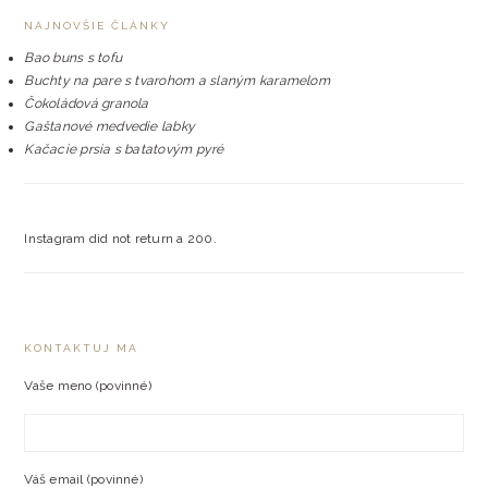
NAJNOVŠIE ČLÁNKY
Bao buns s tofu
Buchty na pare s tvarohom a slaným karamelom
Čokoládová granola
Gaštanové medvedie labky
Kačacie prsia s batatovým pyré
Instagram did not return a 200.
KONTAKTUJ MA
FOOTER
Vaše meno (povinné)
Váš email (povinné)