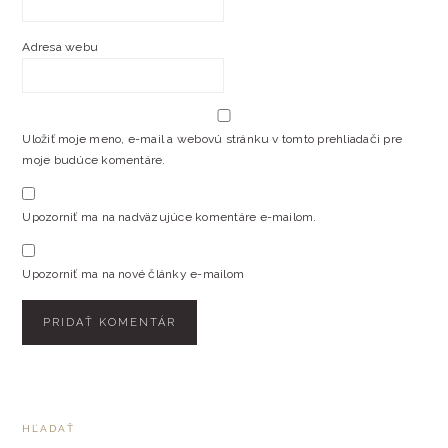
Adresa webu
Uložiť moje meno, e-mail a webovú stránku v tomto prehliadači pre
moje budúce komentáre.
Upozorniť ma na nadväzujúce komentáre e-mailom.
Upozorniť ma na nové články e-mailom
PRIMARY
HĽADAŤ