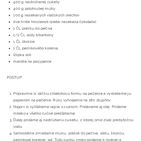
400 g nastrúhanej cukety
400 g polohrubej múky
100 g nasekaných vlašských orechov
dve hrste hrozienok (alebo nasekaná čokoláda)
1 ČL prášku do pečiva
1/2 ČL sódy bikarbóny
1 ČL škorice
1 ČL perníkového korenia
štipka soli
mandle na posypanie
POSTUP:
Pripravíme si väčšiu chlebíkovú formu na pečenie a vystelieme ju
papierom na pečenie. Rúru vyhrejeme na 180 stupňov.
Najprv si vyšľaháme vajcia s cukrom. Pridávame aj olej. Pridáme
mlieko a všetko ručne prešľaháme.
Ďalej pridáme aj nastrúhanú cuketu, z ktorej sme zliali prebytočnú
vodu.
Samostatne zmiešame múku, prášok do pečiva, sódu, škoricu,
perníkové korenie, soľ. Túto suchú zmes pridáme k mokrej a