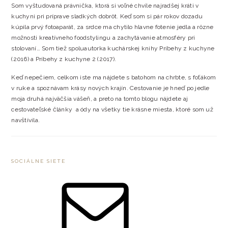
Som vyštudovaná právnička, ktorá si voľné chvíle najradšej kráti v
kuchyni pri príprave sladkých dobrôt. Keď som si pár rokov dozadu
kúpila prvý fotoaparát, za srdce ma chytilo hlavne fotenie jedla a rôzne
možnosti kreatívneho foodstylingu a zachytávanie atmosféry pri
stolovaní… Som tiež spoluautorka kuchárskej knihy Príbehy z kuchyne
(2016) a Príbehy z kuchyne 2 (2017).
Keď nepečiem, celkom iste ma nájdete s batohom na chrbte, s foťákom
v ruke a spoznávam krásy nových krajín. Cestovanie je hneď po jedle
moja druhá najväčšia vášeň, a preto na tomto blogu nájdete aj
cestovateľské články a ódy na všetky tie krásne miesta, ktoré som už
navštívila.
SOCIÁLNE SIETE