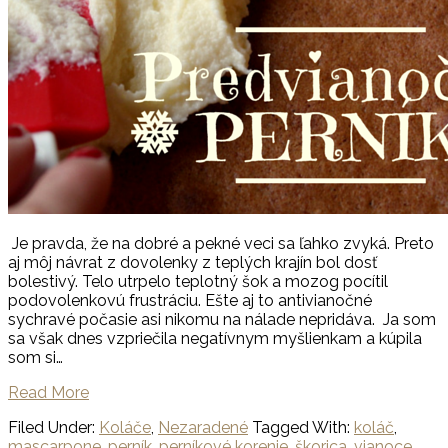
Je pravda, že na dobré a pekné veci sa ľahko zvyká. Preto
aj môj návrat z dovolenky z teplých krajín bol dosť
bolestivý. Telo utrpelo teplotný šok a mozog pocítil
podovolenkovú frustráciu. Ešte aj to antivianočné
sychravé počasie asi nikomu na nálade nepridáva. Ja som
sa však dnes vzpriečila negatívnym myšlienkam a kúpila
som si…
Read More
Filed Under:
Koláče
,
Nezaradené
Tagged With:
koláč
,
mascarpone
,
perník
,
perníkové korenie
,
škorica
,
vianoce