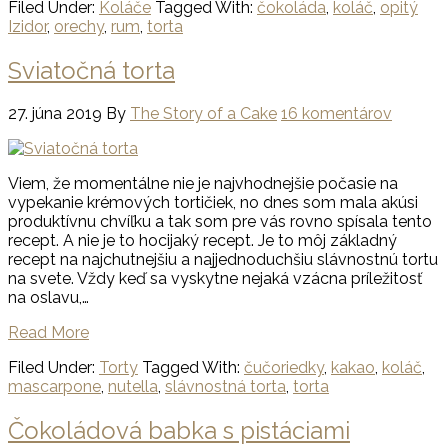
Filed Under:
Koláče
Tagged With:
čokoláda
,
koláč
,
opitý
Izidor
,
orechy
,
rum
,
torta
Sviatočná torta
27. júna 2019
By
The Story of a Cake
16 komentárov
Viem, že momentálne nie je najvhodnejšie počasie na
vypekanie krémových tortičiek, no dnes som mala akúsi
produktívnu chvíľku a tak som pre vás rovno spísala tento
recept. A nie je to hocijaký recept. Je to môj základný
recept na najchutnejšiu a najjednoduchšiu slávnostnú tortu
na svete. Vždy keď sa vyskytne nejaká vzácna príležitosť
na oslavu,…
Read More
Filed Under:
Torty
Tagged With:
čučoriedky
,
kakao
,
koláč
,
mascarpone
,
nutella
,
slávnostná torta
,
torta
Čokoládová babka s pistáciami