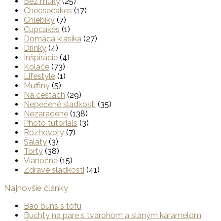
Bez múky
(25)
Cheesecakes
(17)
Chlebíky
(7)
Cupcakes
(1)
Domáca klasika
(27)
Drinky
(4)
Inšpirácie
(4)
Koláče
(73)
Lifestyle
(1)
Muffiny
(5)
Na cestách
(29)
Nepečené sladkosti
(35)
Nezaradené
(138)
Photo tutorials
(3)
Rozhovory
(7)
Šaláty
(3)
Torty
(38)
Vianočné
(15)
Zdravé sladkosti
(41)
Najnovšie články
Bao buns s tofu
Buchty na pare s tvarohom a slaným karamelom