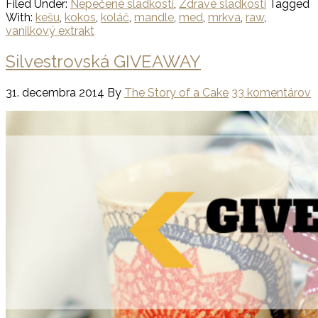
Filed Under:
Nepečené sladkosti
,
Zdravé sladkosti
Tagged
With:
kešu
,
kokos
,
koláč
,
mandle
,
med
,
mrkva
,
raw
,
vanilkový extrakt
Silvestrovská GIVEAWAY
31. decembra 2014
By
The Story of a Cake
33 komentárov