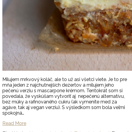
Milujem mrkvový koláč, ale to už asi všetci viete. Je to pre
mňa jeden z najchutnejších dezertov a milujem jeho
pečenú verziu s mascarpone krémom. Tentokrát som si
povedala, že vyskúšam vytvoriť aj nepečenú alternatívu,
bez múky a rafinovaného cukru (ak vymeníte med za
agáve, tak aj vegan verziu). S výsledkom som bola veľmi
spokojná…
Read More