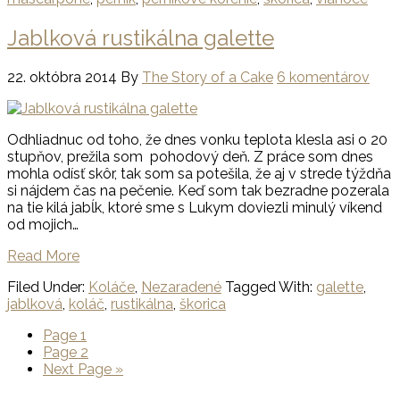
Jablková rustikálna galette
22. októbra 2014
By
The Story of a Cake
6 komentárov
Odhliadnuc od toho, že dnes vonku teplota klesla asi o 20
stupňov, prežila som pohodový deň. Z práce som dnes
mohla odísť skôr, tak som sa potešila, že aj v strede týždňa
si nájdem čas na pečenie. Keď som tak bezradne pozerala
na tie kilá jabĺk, ktoré sme s Lukym doviezli minulý víkend
od mojich…
Read More
Filed Under:
Koláče
,
Nezaradené
Tagged With:
galette
,
jablková
,
koláč
,
rustikálna
,
škorica
Page
1
Page
2
Next Page »