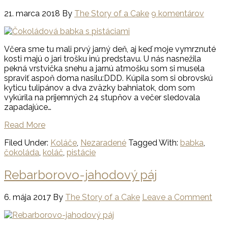
21. marca 2018
By
The Story of a Cake
9 komentárov
Včera sme tu mali prvý jarný deň, aj keď moje vymrznuté
kosti majú o jari trošku inú predstavu. U nás nasnežila
pekná vrstvička snehu a jarnú atmošku som si musela
spraviť aspoň doma nasilu:DDD. Kúpila som si obrovskú
kyticu tulipánov a dva zväzky bahniatok, dom som
vykúrila na príjemných 24 stupňov a večer sledovala
zapadajúce…
Read More
Filed Under:
Koláče
,
Nezaradené
Tagged With:
babka
,
čokoláda
,
koláč
,
pistácie
Rebarborovo-jahodový páj
6. mája 2017
By
The Story of a Cake
Leave a Comment