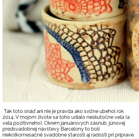
Tak toto snáď ani nie je pravda ako svižne ubehol rok
2014. V mojom živote sa toho udialo neskutočne veľa (a
veľa pozitívneho). Okrem januárových zásnub, júnovej
predsvadobnej návštevy Barcelony to boli
niekoľkomesačné svadobné starosti aj radosti pri príprave