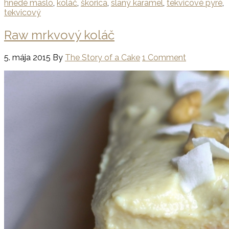
hnedé maslo
,
koláč
,
škorica
,
slaný karamel
,
tekvicové pyré
,
tekvicový
Raw mrkvový koláč
5. mája 2015
By
The Story of a Cake
1 Comment