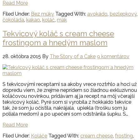
Read More
Filed Under:
Bez múky
Tagged With:
avokádo
,
bezlepkový
,
čokoláda
,
kakao
,
koláč
,
mak
Tekvicový koláč s cream cheese
frostingom a hnedým maslom
28. októbra 2015
By
The Story of a Cake
9 komentárov
S tekvicovými receptami sa akoby vrece roztrhlo a hoci už
dopredu viem, že zrejme neprídem so žiadnou exkluzívnou
koláčovou novinkou, pridávam aj ja recept na môj včerajší
tekvicový koláč. Pyré som si vyrobila z hokkaido tekvice
tak, že som ju očistila, nakrájala, upiekla (trošku som ju
poliala medom) a po upečení som odstránila šupku. S…
Read More
Filed Under:
Koláče
Tagged With:
cream cheese
,
frosting
,