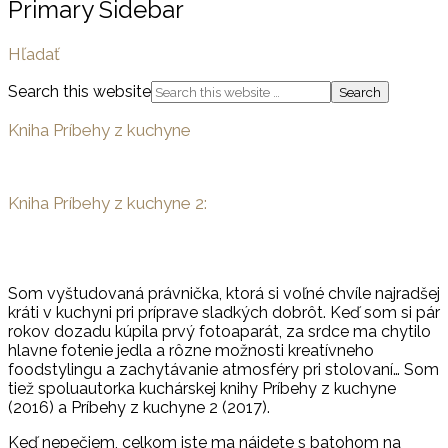
Primary Sidebar
Hľadať
Search this website
Kniha Príbehy z kuchyne
Kniha Príbehy z kuchyne 2:
Som vyštudovaná právnička, ktorá si voľné chvíle najradšej
kráti v kuchyni pri príprave sladkých dobrôt. Keď som si pár
rokov dozadu kúpila prvý fotoaparát, za srdce ma chytilo
hlavne fotenie jedla a rôzne možnosti kreatívneho
foodstylingu a zachytávanie atmosféry pri stolovaní… Som
tiež spoluautorka kuchárskej knihy Príbehy z kuchyne
(2016) a Príbehy z kuchyne 2 (2017).
Keď nepečiem, celkom iste ma nájdete s batohom na