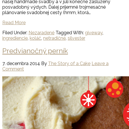
našej handmade svadby a v júli konečne zaslúžený
posvadobný výdych. Ďalej príjemné trojmesačné
plánovanie svadobnej cesty (hmm, ktorá…
Read More
Filed Under:
Nezaradené
Tagged With:
giveway
,
ingrediencie
,
koláč
,
netradičné
,
silvester
Predvianočný perník
7. decembra 2014
By
The Story of a Cake
Leave a
Comment