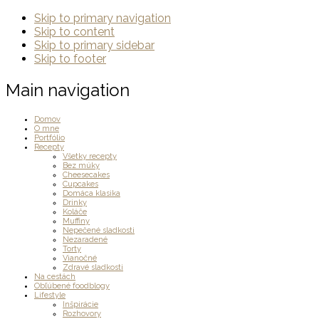
Skip to primary navigation
Skip to content
Skip to primary sidebar
Skip to footer
Main navigation
Domov
O mne
Portfólio
Recepty
Všetky recepty
Bez múky
Cheesecakes
Cupcakes
Domáca klasika
Drinky
Koláče
Muffiny
Nepečené sladkosti
Nezaradené
Torty
Vianočné
Zdravé sladkosti
Na cestách
Obľúbené foodblogy
Lifestyle
Inšpirácie
Rozhovory