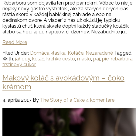
Rebarboru som objavila len pred pár rokmi. Vôbec to nie je
nejaký nový gastro výstrelok , ale za starých dorých čias
rástla skoro v každej babičkinej záhrade alebo na
dedinskom dvore. A viacerí z nás už okúsili jej typickú
kyslastú chuť, ktorá skvele doplní každý sladučký koláčik
alebo sa hodí aj do nápojov, či džemov. Nezabudnite ju…
Read More
Filed Under:
Domáca klasika
,
Koláče
,
Nezaradené
Tagged
With:
jahody
,
koláč
,
krehké cesto
,
maslo
,
páj
,
pie
,
rebarbora
,
trstinový cukor
Makový koláč s avokádovým – čoko
krémom
4. apríla 2017
By
The Story of a Cake
4 komentáre