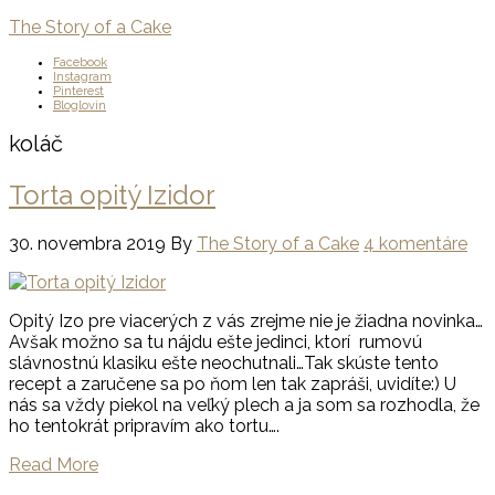
The Story of a Cake
Facebook
Instagram
Pinterest
Bloglovin
koláč
Torta opitý Izidor
30. novembra 2019
By
The Story of a Cake
4 komentáre
Opitý Izo pre viacerých z vás zrejme nie je žiadna novinka…
Avšak možno sa tu nájdu ešte jedinci, ktorí rumovú
slávnostnú klasiku ešte neochutnali…Tak skúste tento
recept a zaručene sa po ňom len tak zapráši, uvidíte:) U
nás sa vždy piekol na veľký plech a ja som sa rozhodla, že
ho tentokrát pripravím ako tortu….
Read More