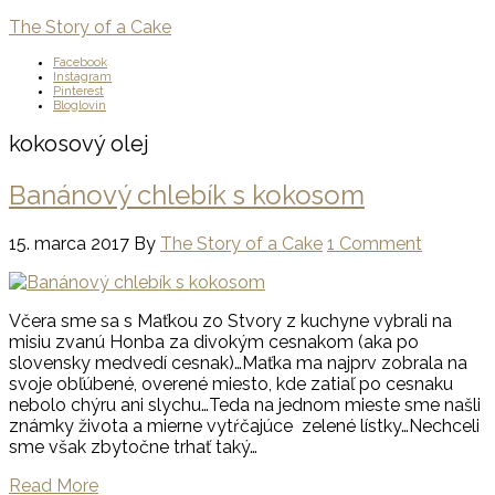
The Story of a Cake
Facebook
Instagram
Pinterest
Bloglovin
kokosový olej
Banánový chlebík s kokosom
15. marca 2017
By
The Story of a Cake
1 Comment
Včera sme sa s Maťkou zo Stvory z kuchyne vybrali na
misiu zvanú Honba za divokým cesnakom (aka po
slovensky medvedí cesnak)…Maťka ma najprv zobrala na
svoje obľúbené, overené miesto, kde zatiaľ po cesnaku
nebolo chýru ani slychu…Teda na jednom mieste sme našli
známky života a mierne vytŕčajúce zelené lístky…Nechceli
sme však zbytočne trhať taký…
Read More