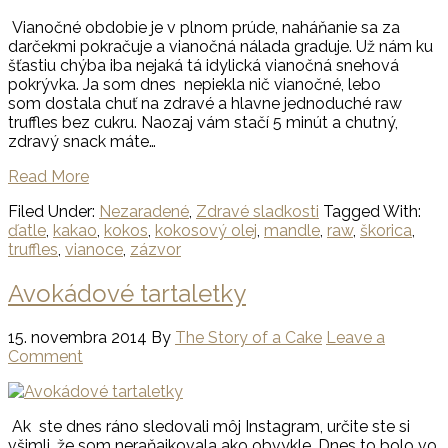
Vianočné obdobie je v plnom prúde, naháňanie sa za
darčekmi pokračuje a vianočná nálada graduje. Už nám ku
šťastiu chýba iba nejaká tá idylická vianočná snehová
pokrývka. Ja som dnes nepiekla nič vianočné, lebo
som dostala chuť na zdravé a hlavne jednoduché raw
truffles bez cukru. Naozaj vám stačí 5 minút a chutný,
zdravý snack máte…
Read More
Filed Under:
Nezaradené
,
Zdravé sladkosti
Tagged With:
ďatle
,
kakao
,
kokos
,
kokosový olej
,
mandle
,
raw
,
škorica
,
truffles
,
vianoce
,
zázvor
Avokádové tartaletky
15. novembra 2014
By
The Story of a Cake
Leave a
Comment
Ak ste dnes ráno sledovali môj Instagram, určite ste si
všimli, že som neraňajkovala ako obvykle. Dnes to bolo vo