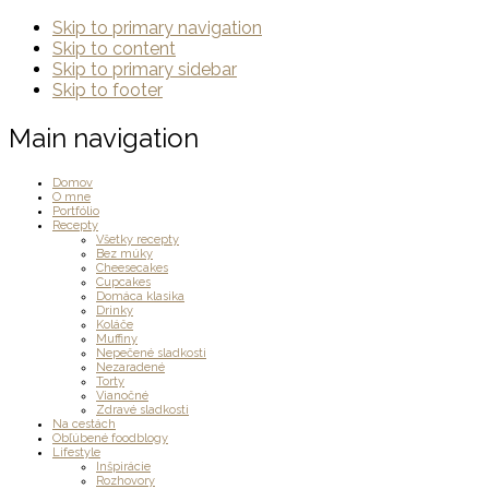
Skip to primary navigation
Skip to content
Skip to primary sidebar
Skip to footer
Main navigation
Domov
O mne
Portfólio
Recepty
Všetky recepty
Bez múky
Cheesecakes
Cupcakes
Domáca klasika
Drinky
Koláče
Muffiny
Nepečené sladkosti
Nezaradené
Torty
Vianočné
Zdravé sladkosti
Na cestách
Obľúbené foodblogy
Lifestyle
Inšpirácie
Rozhovory