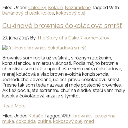
Filed Under:
Chlebíky
,
Koláče
,
Nezaradené
Tagged With:
banánový chlebík
,
kokos
,
kokosový olej
Cukinové brownies čokoládová smršť
27. júna 2015
By
The Story of a Cake
7 komentárov
Brownies som robila už veľakrát, s rôznym zložením,
konzistenciou a mierou vláčnosti. Podľa môjho brownie
checklistu som túžila upiecť ešte niečo extra čokoládové,
menej koláčová a viac brownie-oidná konzistencia.
Jednoducho povedané, upiecť pravú čokoládovú smršť.
Presne tak som teda nazvala aj moje posledné brownies.
Ak tiež pociťujete extrémnu chuť na sladké, stačí vám malý
kúsok a čokoládová kríza je s týmito…
Read More
Filed Under:
Koláče
Tagged With:
brownies
,
celozrnná
múka
,
čokoláda
,
cukina
,
kokosový olej
,
med