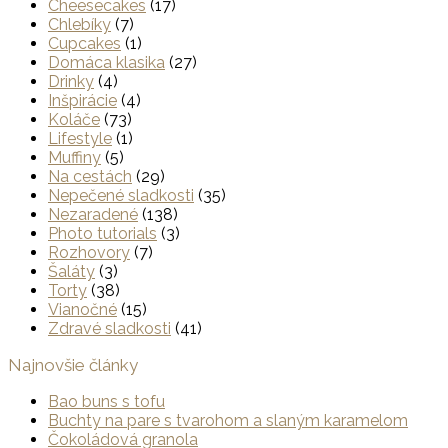
Cheesecakes
(17)
Chlebíky
(7)
Cupcakes
(1)
Domáca klasika
(27)
Drinky
(4)
Inšpirácie
(4)
Koláče
(73)
Lifestyle
(1)
Muffiny
(5)
Na cestách
(29)
Nepečené sladkosti
(35)
Nezaradené
(138)
Photo tutorials
(3)
Rozhovory
(7)
Šaláty
(3)
Torty
(38)
Vianočné
(15)
Zdravé sladkosti
(41)
Najnovšie články
Bao buns s tofu
Buchty na pare s tvarohom a slaným karamelom
Čokoládová granola