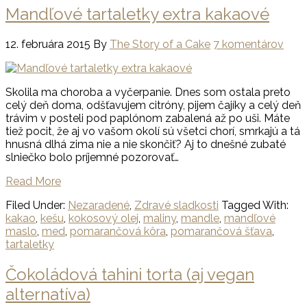
Mandľové tartaletky extra kakaové
12. februára 2015
By
The Story of a Cake
7 komentárov
Skolila ma choroba a vyčerpanie. Dnes som ostala preto
celý deň doma, odšťavujem citróny, pijem čajíky a celý deň
trávim v posteli pod paplónom zabalená až po uši. Máte
tiež pocit, že aj vo vašom okolí sú všetci chorí, smrkajú a tá
hnusná dlhá zima nie a nie skončiť? Aj to dnešné zubaté
slniečko bolo príjemné pozorovať…
Read More
Filed Under:
Nezaradené
,
Zdravé sladkosti
Tagged With:
kakao
,
kešu
,
kokosový olej
,
maliny
,
mandle
,
mandľové
maslo
,
med
,
pomarančová kôra
,
pomarančová šťava
,
tartaletky
Čokoládová tahini torta (aj vegan
alternatíva)