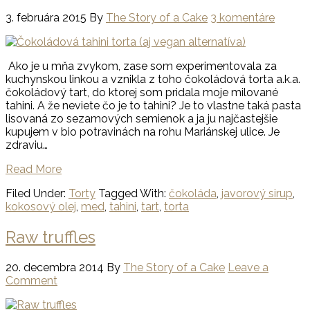
3. februára 2015
By
The Story of a Cake
3 komentáre
Ako je u mňa zvykom, zase som experimentovala za
kuchynskou linkou a vznikla z toho čokoládová torta a.k.a.
čokoládový tart, do ktorej som pridala moje milované
tahini. A že neviete čo je to tahini? Je to vlastne taká pasta
lisovaná zo sezamových semienok a ja ju najčastejšie
kupujem v bio potravinách na rohu Mariánskej ulice. Je
zdraviu…
Read More
Filed Under:
Torty
Tagged With:
čokoláda
,
javorový sirup
,
kokosový olej
,
med
,
tahini
,
tart
,
torta
Raw truffles
20. decembra 2014
By
The Story of a Cake
Leave a
Comment