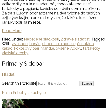
veľkom štýle a lá dekadentné „chocolate mousse“
tartaletky a popíjanie kávičky so zdvihnutým malíčkom.
Zajtra s Lukym odchádzame na dva týždne do teplých
ázijských krajín, a preto si myslím, že takéto luxuriózne
raňajky boli na mieste.
Read More
Filed Under:
Nepečené sladkosti
,
Zdravé sladkosti
Tagged
With:
avokádo
,
banán
,
chocolate mousse
,
čokoláda
,
kakao
,
kokosový olej
,
mandle
,
ovsené vločky
,
tartaletky
,
vlašské orechy
Primary Sidebar
Hľadať
Search this website
Kniha Príbehy z kuchyne