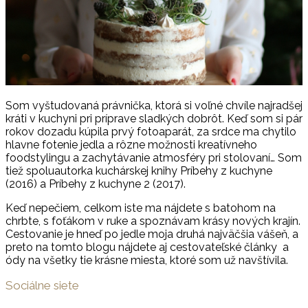
Som vyštudovaná právnička, ktorá si voľné chvíle najradšej
kráti v kuchyni pri príprave sladkých dobrôt. Keď som si pár
rokov dozadu kúpila prvý fotoaparát, za srdce ma chytilo
hlavne fotenie jedla a rôzne možnosti kreatívneho
foodstylingu a zachytávanie atmosféry pri stolovaní… Som
tiež spoluautorka kuchárskej knihy Príbehy z kuchyne
(2016) a Príbehy z kuchyne 2 (2017).
Keď nepečiem, celkom iste ma nájdete s batohom na
chrbte, s foťákom v ruke a spoznávam krásy nových krajín.
Cestovanie je hneď po jedle moja druhá najväčšia vášeň, a
preto na tomto blogu nájdete aj cestovateľské články a
ódy na všetky tie krásne miesta, ktoré som už navštívila.
Sociálne siete